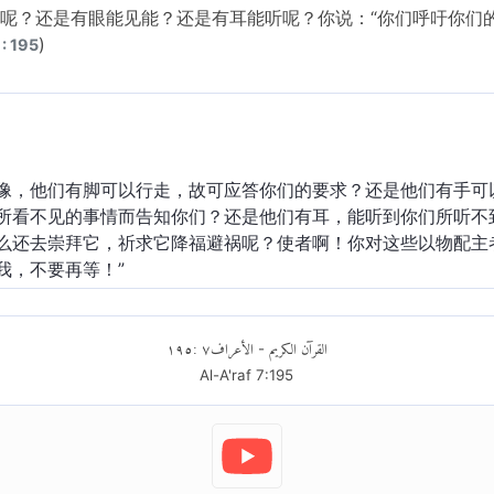
呢？还是有眼能见能？还是有耳能听呢？你说：“你们呼吁你们
)
: 195
像，他们有脚可以行走，故可应答你们的要求？还是他们有手可
所看不见的事情而告知你们？还是他们有耳，能听到你们所听不
么还去崇拜它，祈求它降福避祸呢？使者啊！你对这些以物配主
我，不要再等！”
١٩٥
:
٧
الأعراف
القرآن الكريم
-
Al-A'raf
7
:
195