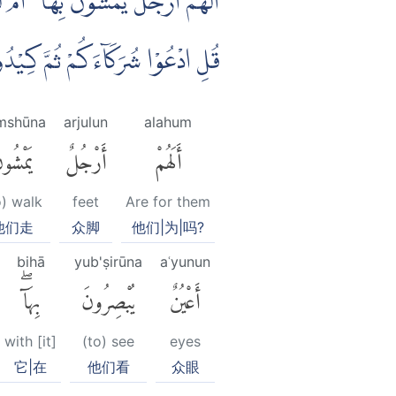
اَلَهُمْ اَرْجُلٌ يَّمْشُوْنَ بِهَآ ۖ اَمْ ل
قُلِ ادْعُوْا شُرَكَاۤءَكُمْ ثُمَّ كِيْ
mshūna
arjulun
alahum
أَلَهُمْ
أَرْجُلٌ
يَمْشُون
o) walk
feet
Are for them
他们走
众脚
他们|为|吗?
bihā
yub'ṣirūna
aʿyunun
أَعْيُنٌ
يُبْصِرُونَ
بِهَآۖ
with [it]
(to) see
eyes
它|在
他们看
众眼