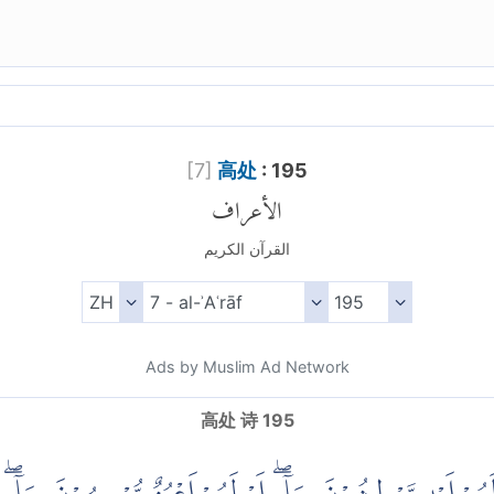
[
7
]
高处
: 195
الأعراف
القرآن الكريم
Ads by Muslim Ad Network
高处 诗 195