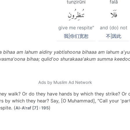
tunẓirūni
falā
فَلَا
تُنظِرُونِ
give me respite"
and (do) not
我|你们宽恕
不|因此
a bihaa am lahum aidiny yabtishoona bihaaa am lahum a'y
asma'oona bihaa; qulid'oo shurakaaa'akum summa keedooni
Ads by Muslim Ad Network
hey walk? Or do they have hands by which they strike? Or
rs by which they hear? Say, [O Muhammad], "Call your 'par
pite. (
)
Al-A'raf [7] : 195