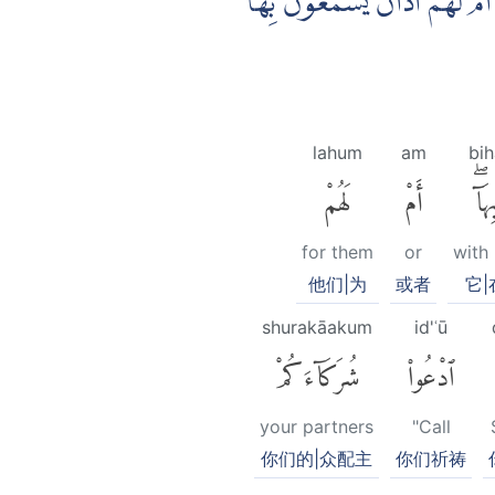
اَمْ لَهُمْ اٰذَانٌ يَّسْمَعُوْنَ بِهَاۗ
lahum
am
bih
ِهَآۖ
أَمْ
لَهُمْ
for them
or
with 
他们|为
或者
它|
shurakāakum
id'ʿū
ٱدْعُوا۟
شُرَكَآءَكُمْ
your partners
"Call
你们的|众配主
你们祈祷