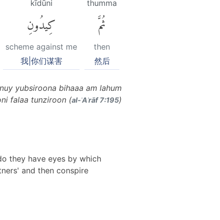
kīdūni
thumma
ثُمَّ
كِيدُونِ
scheme against me
then
我|你们谋害
然后
unuy yubsiroona bihaaa am lahum
 falaa tunziroon (
)
al-ʾAʿrāf 7:195
 do they have eyes by which
tners' and then conspire