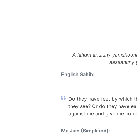
A lahum arjuluny yamshoon
aazaanuny y
English Sahih:
Do they have feet by which t
they see? Or do they have ea
against me and give me no res
Ma Jian (Simplified):