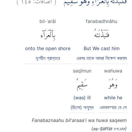
فَنَبَذْنٰهُ بِالْعَرَاۤءِ وَهُوَ سَقِيْمٌ ۚ
bil-ʿarāi
fanabadhnāhu
فَنَبَذْنَٰهُ
بِٱلْعَرَآءِ
onto the open shore
But We cast him
তৃণহীন প্রান্তরে
এরপর তাকে আমরা নিক্ষেপ করলাম
saqīmun
wahuwa
وَهُوَ
سَقِيمٌ
(was) ill
while he
(ছিলো) অসুস্থ
এমনাবস্হায় যে সে
Fanabaznaahu bil'araaa'i wa huwa saqeem
(
)
aṣ-Ṣāffāt ৩৭:১৪৫