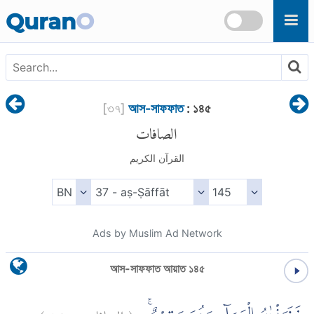
Skip to main content
Quran
O
[
৩৭
]
আস-সাফফাত
: ১৪৫
الصافات
القرآن الكريم
Ads by Muslim Ad Network
আস-সাফফাত আয়াত ১৪৫
)
١٤٥
الصافات:
(