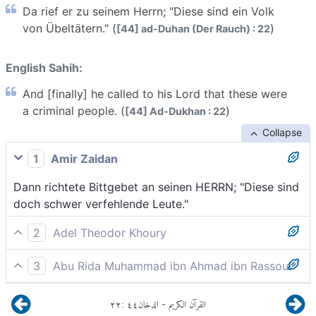
Da rief er zu seinem Herrn; "Diese sind ein Volk
von Übeltätern." (
)
[44] ad-Duhan (Der Rauch) : 22
English Sahih:
And [finally] he called to his Lord that these were
a criminal people. (
)
[44] Ad-Dukhan : 22
Collapse
1
Amir Zaidan
Dann richtete Bittgebet an seinen HERRN; "Diese sind
doch schwer verfehlende Leute."
2
Adel Theodor Khoury
Da rief er zu seinem Herrn; «Das sind Leute, die
3
Abu Rida Muhammad ibn Ahmad ibn Rassoul
Übeltäter sind.»
Dann rief er zu seinem Herrn; "Dies ist ein sündhaftes
٢٢
:
٤٤
الدخان
القرآن الكريم
-
Volk."