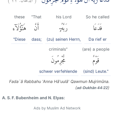
فَدَعَا رَبَّهٗٓ اَنَّ هٰٓؤُلَاۤءِ قَوْمٌ مُّجْرِمُوْنَ
these
"That
his Lord
So he called
فَدَعَا
رَبَّهُۥٓ
أَنَّ
هَٰٓؤُلَآءِ
"Diese
dass;
(zu) seinen Herrn,
Da rief er
criminals"
(are) a people
قَوْمٌ
مُّجْرِمُونَ
schwer verfehlende
(sind) Leute."
Fada`ā Rabbahu 'Anna Hā'uulā' Qawmun Mujrimūna.
(
)
ad-Dukhān 44:22
A. S. F. Bubenheim and N. Elyas:
Ads by Muslim Ad Network