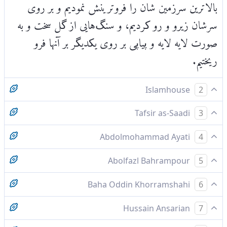
بالاترین سرزمین شان را فروترینش نمودیم و بر روی
سرشان زیرو و رو کردیم، و سنگ‌هایی از گل سخت و به
صورت لایه لایه و پیاپی بر روی یکدیگر بر آنها فرو
ریختیم.
Islamhouse
2
هنگامی که فرمان ما فرارسید، آن [سرزمین] را زیر و رو
Tafsir as-Saadi
3
کردیم و بر آنان سنگ‌گِل‌هایی پیاپی باریدیم.
Please check ayah 11:83 for complete tafsir.
Abdolmohammad Ayati
4
چون فرمان ما فرازآمد، آنجا را زيروزبر كرديم و بر آن
Abolfazl Bahrampour
5
شهر بارانى از سنگهايى از سجّيل، پى‌درپى، فرو باريديم،
پس چون فرمان ما آمد، آن [شهر] را زير و رو كرديم و
Baha Oddin Khorramshahi
6
بر آن سنگ‌هايى از سجّيل پى‌درپى بارانديم
چون فرمان ما در رسید آن را زیر و زبر کردیم و بر آن
Hussain Ansarian
7
سنگپاره‌هایی از سنگ-گل پیاپی فرو باریدیم‌