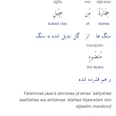
sijjīlin
min
ḥijāratan
حِجَارَةً
مِّن
سِجِّيلٍ
baked clay
of
stones
سنگ ها
از
گل تبدیل شده به سنگ
manḍūdin
مَّنضُودٍ
(in) layers
بر هم فشرده شده
Falammaa jaaa'a amrunaa ja'alnaa 'aaliyahaa
saafilahaa wa amtamaa 'alaihaa hijaaratam min
sijjeelim mandood