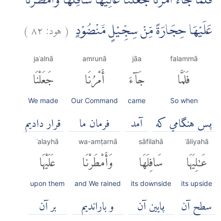
فَلَمَّا جَاۤءَ اَمْرُنَا جَعَلْنَا عَالِيَهَا سَافِلَهَا وَاَمْطَرْنَا
(
هود:
٨٢
)
عَلَيْهَا حِجَارَةً مِّنْ سِجِّيْلٍ مَّنْضُوْدٍ
jaʿalnā
amrunā
jāa
falammā
فَلَمَّا
جَآءَ
أَمْرُنَا
جَعَلْنَا
We made
Our Command
came
So when
پس هنگامي كه
آمد
فرمان ما
قرار داديم
ʿalayhā
wa-amṭarnā
sāfilahā
ʿāliyahā
عَٰلِيَهَا
سَافِلَهَا
وَأَمْطَرْنَا
عَلَيْهَا
upon them
and We rained
its downside
its upside
سطح آن
پایین آن
و باراندیم
بر آن