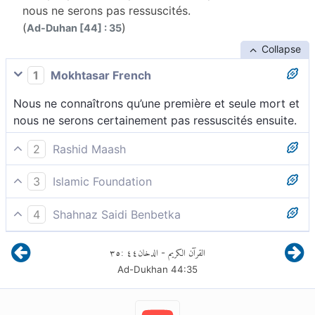
nous ne serons pas ressuscités.
(
)
Ad-Duhan [44] : 35
Collapse
1
Mokhtasar French
Nous ne connaîtrons qu’une première et seule mort et
nous ne serons certainement pas ressuscités ensuite.
2
Rashid Maash
35 « Il n’y a rien après la mort, nous ne serons pas
3
Islamic Foundation
ressuscités.
« Il n’y aura que notre première mort, et nous ne
4
Shahnaz Saidi Benbetka
serons point ressuscités
« Il n’y a rien au-delà de notre mort. Elle sera
٣٥
:
٤٤
الدخان
القرآن الكريم
-
définitive. Nous ne serons pas ressuscités
Ad-Dukhan
44
:
35