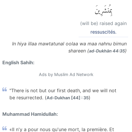
بِمُنشَرِينَ
(will be) raised again
ressuscités.
In hiya illaa mawtatunal oolaa wa maa nahnu bimun
shareen (
)
ad-Dukhān 44:35
English Sahih:
Ads by Muslim Ad Network
"There is not but our first death, and we will not
be resurrected. (
)
Ad-Dukhan [44] : 35
Muhammad Hamidullah:
«Il n'y a pour nous qu'une mort, la première. Et