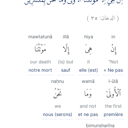
اِنْ هِيَ اِلَّا مَوْتَتُنَا الْاُوْلٰى وَمَا نَحْنُ بِمُنْشَرِيْنَ
)
٣٥
الدخان:
(
mawtatunā
illā
hiya
in
إِنْ
هِىَ
إِلَّا
مَوْتَتُنَا
our death
(is) but
it
"Not
notre mort
sauf
elle (est)
« Ne pas
naḥnu
wamā
l-ūlā
ٱلْأُولَىٰ
وَمَا
نَحْنُ
we
and not
the first
nous (serons)
et ne pas
première
bimunsharīna