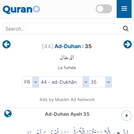
Skip to main content
Quran
O
[
44
]
Ad-Duhan
: 35
الدخان
La fumée
Ads by Muslim Ad Network
Ad-Duhan Ayah 35