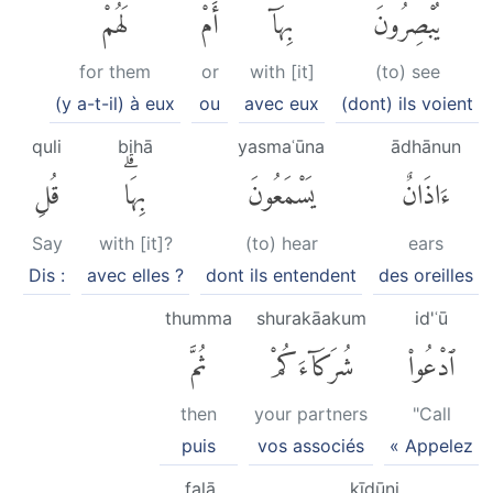
يُبْصِرُونَ
بِهَآۖ
أَمْ
لَهُمْ
for them
or
with [it]
(to) see
(y a-t-il) à eux
ou
avec eux
(dont) ils voient
quli
bihā
yasmaʿūna
ādhānun
ءَاذَانٌ
يَسْمَعُونَ
بِهَاۗ
قُلِ
Say
with [it]?
(to) hear
ears
Dis :
avec elles ?
dont ils entendent
des oreilles
thumma
shurakāakum
id'ʿū
ٱدْعُوا۟
شُرَكَآءَكُمْ
ثُمَّ
then
your partners
"Call
puis
vos associés
« Appelez
falā
kīdūni