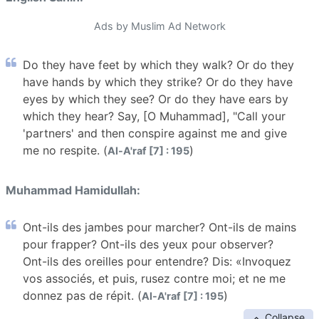
Ads by Muslim Ad Network
Do they have feet by which they walk? Or do they
have hands by which they strike? Or do they have
eyes by which they see? Or do they have ears by
which they hear? Say, [O Muhammad], "Call your
'partners' and then conspire against me and give
me no respite. (
)
Al-A'raf [7] : 195
Muhammad Hamidullah:
Ont-ils des jambes pour marcher? Ont-ils de mains
pour frapper? Ont-ils des yeux pour observer?
Ont-ils des oreilles pour entendre? Dis: «Invoquez
vos associés, et puis, rusez contre moi; et ne me
donnez pas de répit. (
)
Al-A'raf [7] : 195
Collapse