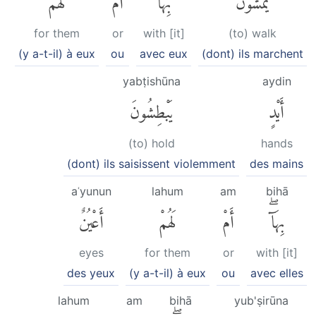
for them
or
with [it]
(to) walk
(y a-t-il) à eux
ou
avec eux
(dont) ils marchent
yabṭishūna
aydin
أَيْدٍ
يَبْطِشُونَ
(to) hold
hands
(dont) ils saisissent violemment
des mains
aʿyunun
lahum
am
bihā
بِهَآۖ
أَمْ
لَهُمْ
أَعْيُنٌ
eyes
for them
or
with [it]
des yeux
(y a-t-il) à eux
ou
avec elles
lahum
am
bihā
yub'ṣirūna