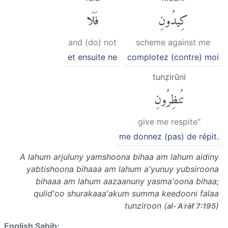
كِيدُونِ
فَلَا
and (do) not
scheme against me
et ensuite ne
complotez (contre) moi
tunẓirūni
تُنظِرُونِ
give me respite"
me donnez (pas) de répit.
A lahum arjuluny yamshoona bihaa am lahum aidiny
yabtishoona bihaaa am lahum a'yunuy yubsiroona
bihaaa am lahum aazaanuny yasma'oona bihaa;
qulid'oo shurakaaa'akum summa keedooni falaa
tunziroon (
)
al-ʾAʿrāf 7:195
English Sahih: