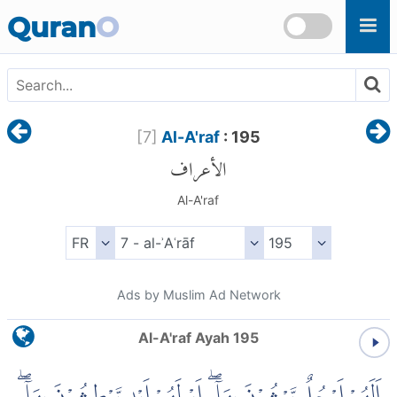
Skip to main content
Quran
O
[
7
]
Al-A'raf
: 195
الأعراف
Al-A'raf
Ads by Muslim Ad Network
Al-A'raf Ayah 195