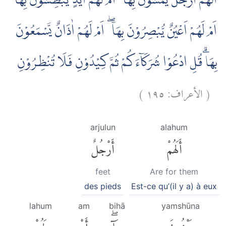
اَلَهُمْ اَرْجُلٌ يَّمْشُوْنَ بِهَآ ۖ اَمْ لَهُمْ اَيْدٍ يَّبْطِشُوْنَ بِهَآ ۖ
اَمْ لَهُمْ اَعْيُنٌ يُّبْصِرُوْنَ بِهَآ ۖ اَمْ لَهُمْ اٰذَانٌ يَّسْمَعُوْنَ
بِهَاۗ قُلِ ادْعُوْا شُرَكَاۤءَكُمْ ثُمَّ كِيْدُوْنِ فَلَا تُنْظِرُوْنِ
)
١٩٥
الأعراف:
(
arjulun
alahum
أَلَهُمْ
أَرْجُلٌ
feet
Are for them
des pieds
Est-ce qu’(il y a) à eux
lahum
am
bihā
yamshūna
يَمْشُونَ
بِهَآۖ
أَمْ
لَهُمْ