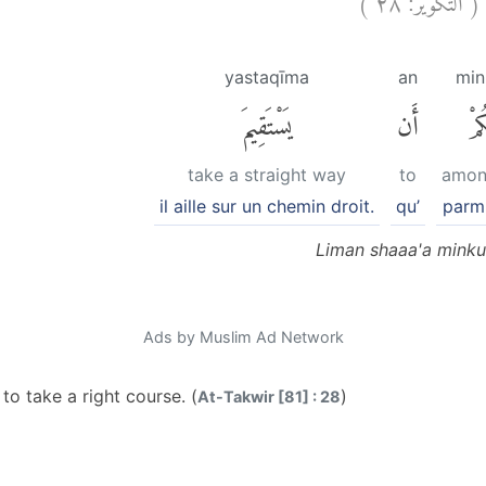
yastaqīma
an
mi
ُمْ
أَن
يَسْتَقِيمَ
take a straight way
to
amon
il aille sur un chemin droit.
qu’
parm
Liman shaaa'a minku
Ads by Muslim Ad Network
o take a right course. (
)
At-Takwir [81] : 28