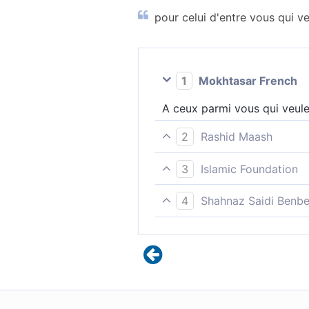
pour celui d'entre vous qui ve
1
Mokhtasar French
A ceux parmi vous qui veule
2
Rashid Maash
28 à ceux d’entre vous qui v
3
Islamic Foundation
pour ceux d’entre vous, qui
4
Shahnaz Saidi Benbe
et pour quiconque parmi vou