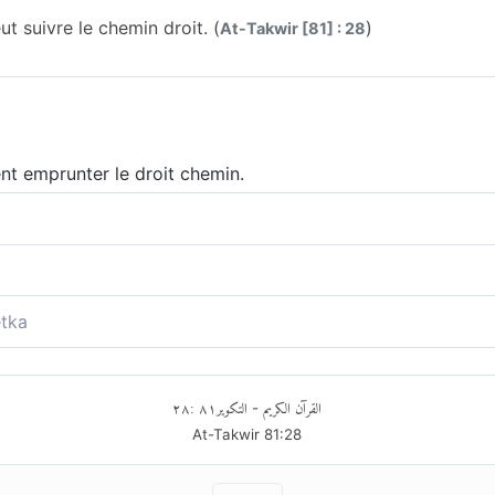
ut suivre le chemin droit. (
)
At-Takwir [81] : 28
nt emprunter le droit chemin.
eulent suivre la bonne direction.
 voudraient prendre le droit chemin
tka
s aspire à emprunter la Voie Droite
٢٨
:
٨١
التكوير
القرآن الكريم
-
At-Takwir
81
:
28