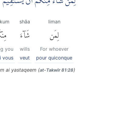
لِمَنْ شَاۤءَ مِنْكُمْ اَنْ يَّسْتَقِيْمَۗ
nkum
shāa
liman
لِمَن
شَآءَ
مِنك
g you
wills
For whoever
i vous
veut
pour quiconque
m ai yastaqeem (
)
at-Takwīr 81:28