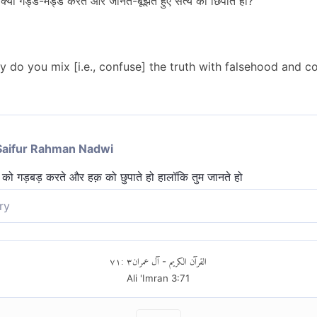
्यों गड्ड-मड्ड करते और जानते-बूझते हुए सत्य को छिपाते हो?
y do you mix [i.e., confuse] the truth with falsehood and c
Saifur Rahman Nadwi
 को गड़बड़ करते और हक़ को छुपाते हो हालॉकि तुम जानते हो
ry
 के साथ मिलाकर संदिग्ध कर देते हो और सत्य को छुपाते हो, जबकि तुम जानते हो?
٧١
:
٣
آل عمران
القرآن الكريم
-
Ali 'Imran
3
:
71