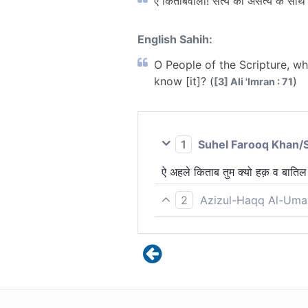
ऐ किताबवालो! सत्य को असत्य के साथ क
English Sahih:
O People of the Scripture, wh
know [it]? (
)
[3] Ali 'Imran : 71
1
Suhel Farooq Khan/
ऐ अहले किताब तुम क्यो हक़ व बातिल
2
Azizul-Haqq Al-Uma
हे अह्ले किताब! क्यों सत्य को असत्य