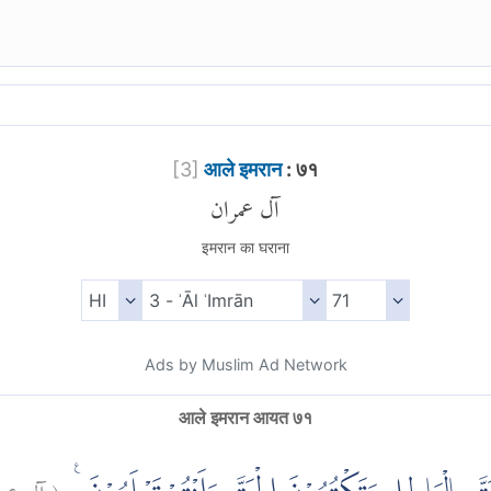
[
3
]
आले इमरान
: ७१
آل عمران
इमरान का घराना
Ads by Muslim Ad Network
आले इमरान आयत ७१
آل عم:
(