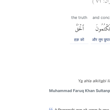
the truth
and conc
تَكْتُمُونَ
ٱلْحَقَّ
हक़ को
और तुम छुपात
Y
a
ahla alkit
a
bi l
Muhammad Faruq Khan Sultan