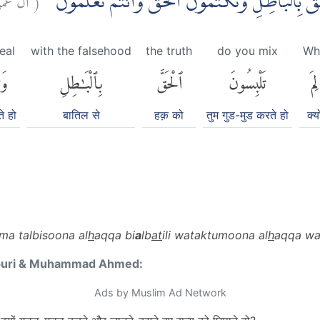
حَقَّ بِالْبَاطِلِ وَتَكْتُمُوْنَ الْحَقَّ وَاَنْتُمْ تَعْلَمُوْنَ
eal
with the falsehood
the truth
do you mix
Wh
لِمَ
تَلْبِسُونَ
ٱلْحَقَّ
بِٱلْبَٰطِلِ
وَ
े हो
बातिल से
हक़ को
तुम गुड-मुड करते हो
क्यो
ima talbisoona al
h
aqqa bi
a
lb
at
ili wataktumoona al
h
aqqa wa
puri & Muhammad Ahmed:
Ads by Muslim Ad Network