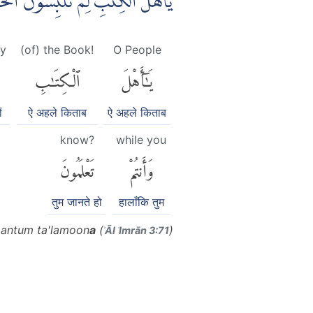
يٰٓاَهْلَ الْكِتٰبِ لِمَ تَلْبِسُوْنَ الْ ࣖ
y
(of) the Book!
O People
يَٰٓأَهْلَ
ٱلْكِتَٰبِ
ं
ऐ अहले किताब
ऐ अहले किताब
know?
while you
وَأَنتُمْ
تَعْلَمُونَ
तुम जानते हो
हालाँकि तुम
antum ta'lamoon
a
(
)
ʾĀl ʿImrān 3:71