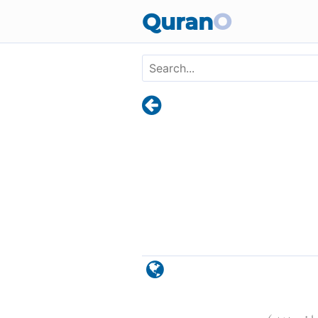
Skip to main content
Quran
O
)
٧١
ران