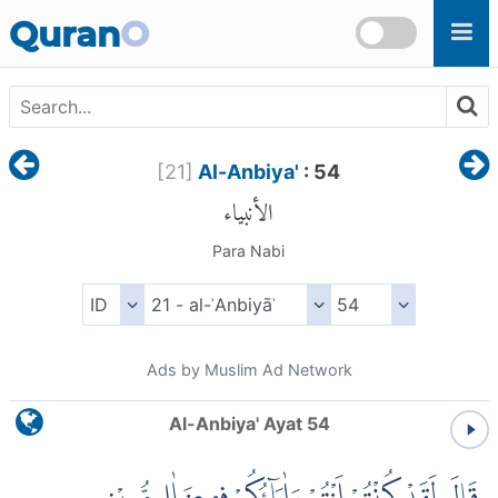
Skip to main content
Quran
O
[
21
]
Al-Anbiya'
: 54
الأنبياء
Para Nabi
Ads by Muslim Ad Network
Al-Anbiya' Ayat 54