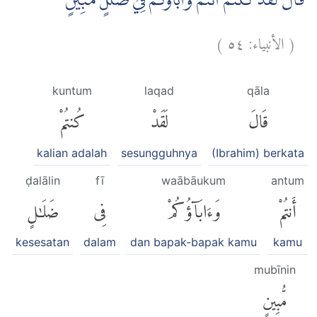
قَالَ لَقَدْ كُنْتُمْ اَنْتُمْ وَاٰبَاۤؤُكُمْ فِيْ ضَلٰلٍ مُّبِيْنٍ
)
٥٤
الأنبياء:
(
kuntum
laqad
qāla
قَالَ
لَقَدْ
كُنتُمْ
kalian adalah
sesungguhnya
(Ibrahim) berkata
ḍalālin
fī
waābāukum
antum
أَنتُمْ
وَءَابَآؤُكُمْ
فِى
ضَلَٰلٍ
kesesatan
dalam
dan bapak-bapak kamu
kamu
mubīnin
مُّبِينٍ