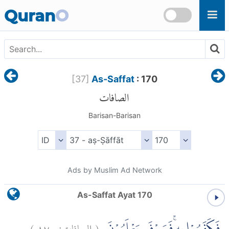
Skip to main content
Quran
O
[
37
]
As-Saffat
: 170
الصافات
Barisan-Barisan
Ads by Muslim Ad Network
As-Saffat Ayat 170
)
١٧٠
الصافات:
(