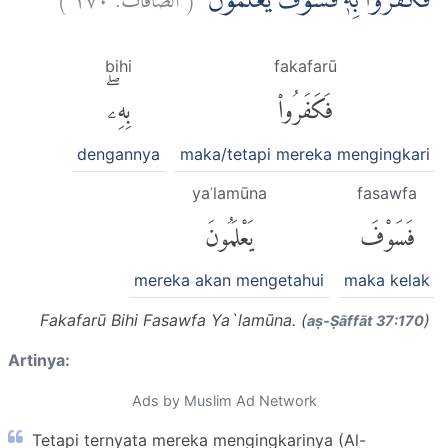
فَكَفَرُوْا بِهٖۚ فَسَوْفَ يَعْلَمُوْنَ
bihi
fakafarū
فَكَفَرُوا۟
بِهِۦۖ
dengannya
maka/tetapi mereka mengingkari
yaʿlamūna
fasawfa
فَسَوْفَ
يَعْلَمُونَ
mereka akan mengetahui
maka kelak
Fakafarū Bihi Fasawfa Ya`lamūna. (
)
aṣ-Ṣāffāt 37:170
Artinya:
Ads by Muslim Ad Network
Tetapi ternyata mereka mengingkarinya (Al-