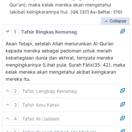
Qur'an); maka kelak mereka akan mengetahui
(akibat keingkarannya itu). (
)
QS. [37] As-Saffat : 170
Collapse
1
Tafsir Ringkas Kemenag
Akan
Tetapi
, setelah Allah menurunkan Al-Qur’an
kepada mereka sebagai pedoman untuk meraih
kebahagiaan dunia dan akhirat,
ternyata mereka
mengingkarinya
(Lihat pula: Surah Fàtir/35: 42),
maka
kelak mereka akan mengetahui
akibat keingkaran
mereka itu.
2
Tafsir Lengkap Kemenag
Allah menjelaskan bahwa rasul yang mereka tunggu-
3
Tafsir Ibnu Katsir
tunggu itu sebenarnya sudah datang, yaitu Nabi
Tetapi mereka mengingkarinya (Al-Qur'an); maka
Muhammad dan pedoman yang mereka dambakan itu
4
Tafsir Al-Jalalain
kelak mereka akan mengetahui (akibat keingkarannya
sudah ada yaitu Al-Qur'an. Akan tetapi, mereka
Allah berfirman, ("Tetapi mereka mengingkarinya)
itu). (Ash-Shaffat: 170)
mengingkari nabi dan kitab suci tersebut. Tindakan