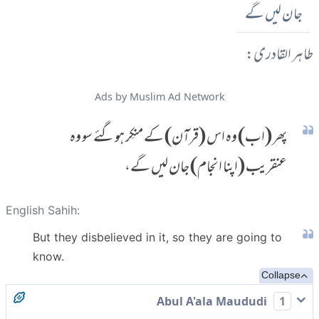
جان لیں گے
طاہر القادری:
Ads by Muslim Ad Network
پھر (اب) وہ اس (قرآن) کے منکِر ہوگئے سو وہ
عنقریب (اپنا انجام) جان لیں گے،
English Sahih:
But they disbelieved in it, so they are going to
know.
Collapse
Abul A'ala Maududi
1