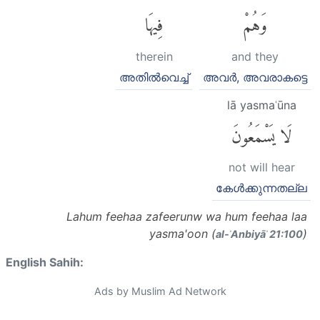
وَهُمْ
فِيهَا
therein
and they
അതില്‍വെച്ച്
അവര്‍, അവരാകട്ടെ
lā yasmaʿūna
لَا يَسْمَعُونَ
not will hear
കേള്‍ക്കുന്നതല്ല
Lahum feehaa zafeerunw wa hum feehaa laa
yasma'oon (
)
al-ʾAnbiyāʾ 21:100
English Sahih:
Ads by Muslim Ad Network