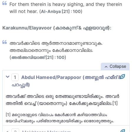
For them therein is heavy sighing, and they therein
will not hear. (
)
Al-Anbya [21] : 100
Karakunnu/Elayavoor (കാരകുന്ന് & എളയാവൂര്):
അവര്‍ക്കവിടെ ആര്‍ത്തനാദമാണുണ്ടാവുക.
അതല്ലാതൊന്നും കേള്‍ക്കാനാവില്ല.
(
)
അല്‍അമ്പിയാഅ് [21] : 100
Collapse
1
Abdul Hameed/Parappoor (അബ്ദുല്‍ ഹമീദ് &
പറപ്പൂര്‍)
അവര്‍ക്ക് അവിടെ ഒരു തേങ്ങലുണ്ടായിരിക്കും. അവര്‍
അതില്‍ വെച്ച് (യാതൊന്നും) കേള്‍ക്കുകയുമില്ല.[1]
[1] മറ്റൊരാളുടെ വിലാപം കേള്‍ക്കാന്‍ കഴിയാത്തവിധം
ഭയവിഹ്വലരും പരിഭ്രാന്തരുമായിരിക്കും ഓരോരുത്തരും.