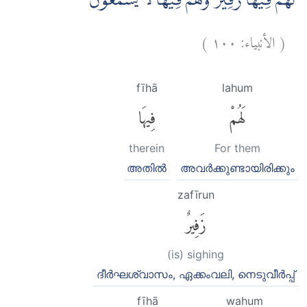
لَهُمْ فِيْهَا زَفِيْرٌ وَّهُمْ فِيْهَا لَا يَسْمَعُوْنَ
)
١٠٠
الأنبياء:
(
fīhā
lahum
لَهُمْ
فِيهَا
therein
For them
അതില്‍
അവര്‍ക്കുണ്ടായിരിക്കും
zafīrun
زَفِيرٌ
(is) sighing
ദീര്‍ഘശ്വാസം, ഏക്കംവലി, നെടുവീര്‍പ്പ്
fīhā
wahum