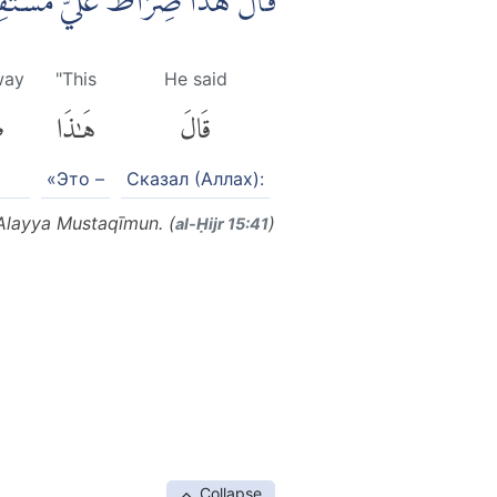
قَالَ هٰذَا صِرَاطٌ عَلَيَّ مُسْتَ
way
"This
He said
قَالَ
هَٰذَا
ص
«Это –
Сказал (Аллах):
Alayya Mustaqīmun. (
)
al-Ḥijr 15:41
Collapse