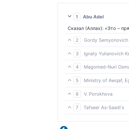
1
Abu Adel
Сказал (Аллах): «Это – пр
2
Gordy Semyonovich 
Он сказал: "Это будет пр
3
Ignaty Yulianovich 
Сказал он: "Это - путь дл
4
Magomed-Nuri Osma
[Аллах] ответил: "Это тот
5
Ministry of Awqaf, E
Искренность рабов, предан
6
V. Porokhova
не могу их сбить с верного
(Господь) сказал: "Это, по
7
Tafseer As-Saadi's
Аллах сказал: «Это - путь