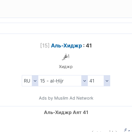
[
15
]
Аль-Хиджр
: 41
الحجر
Хиджр
Ads by Muslim Ad Network
Аль-Хиджр Аят 41
)
٤١
الحجر:
(