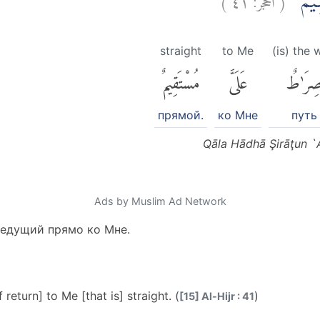
قِيْمٌ
straight
to Me
(is) the 
ِرَٰطٌ
عَلَىَّ
مُسْتَقِيمٌ
прямой.
ко Мне
путь
Qāla Hādhā Şirāţun `
Ads by Muslim Ad Network
 ведущий прямо ко Мне.
f return] to Me [that is] straight. (
)
[15] Al-Hijr : 41