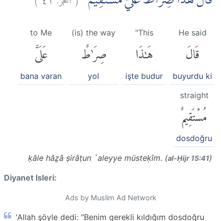
قَالَ هٰذَا صِرَاطٌ عَلَيَّ مُسْتَقِيْمٌ
to Me
(is) the way
"This
He said
قَالَ
هَٰذَا
صِرَٰطٌ
عَلَىَّ
bana varan
yol
işte budur
buyurdu ki
straight
مُسْتَقِيمٌ
dosdoğru
ḳâle hâẕâ ṣirâṭun `aleyye müsteḳîm. (
)
al-Ḥijr 15:41
Diyanet Isleri:
Ads by Muslim Ad Network
'Allah şöyle dedi: "Benim gerekli kıldığım dosdoğru