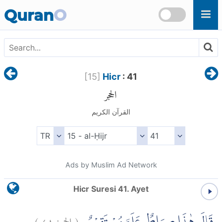
Skip to main content
Quran
O
[
15
]
Hicr
: 41
الحجر
القرآن الكريم
Ads by Muslim Ad Network
Hicr Suresi 41. Ayet
)
٤١
الحجر:
(