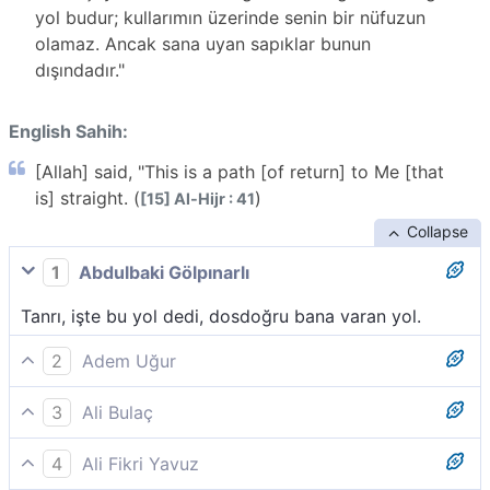
yol budur; kullarımın üzerinde senin bir nüfuzun
olamaz. Ancak sana uyan sapıklar bunun
dışındadır."
English Sahih:
[Allah] said, "This is a path [of return] to Me [that
is] straight. (
)
[15] Al-Hijr : 41
Collapse
1
Abdulbaki Gölpınarlı
Tanrı, işte bu yol dedi, dosdoğru bana varan yol.
2
Adem Uğur
(Allah) şöyle buyurdu: "İşte bana varan dosdoğru yol
3
Ali Bulaç
budur."
(Allah) Dedi ki: "İşte bu, Bana göre dosdoğru olan
4
Ali Fikri Yavuz
yoldur."