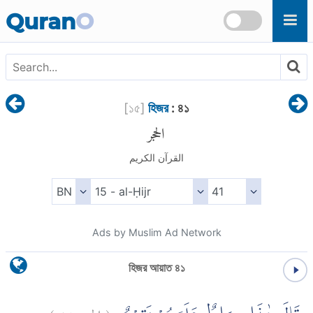
Skip to main content
Quran
O
[
১৫
]
হিজর
: ৪১
الحجر
القرآن الكريم
Ads by Muslim Ad Network
হিজর আয়াত ৪১
)
٤١
الحجر:
(