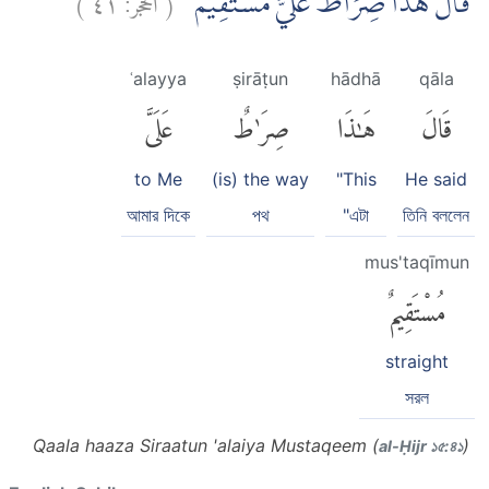
قَالَ هٰذَا صِرَاطٌ عَلَيَّ مُسْتَقِيْمٌ
ʿalayya
ṣirāṭun
hādhā
qāla
قَالَ
هَٰذَا
صِرَٰطٌ
عَلَىَّ
to Me
(is) the way
"This
He said
আমার দিকে
পথ
"এটা
তিনি বললেন
mus'taqīmun
مُسْتَقِيمٌ
straight
সরল
Qaala haaza Siraatun 'alaiya Mustaqeem (
)
al-Ḥijr ১৫:৪১