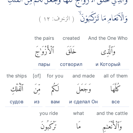
وَالَّذِيْ خَلَقَ الْاَزْوَاجَ كُلَّهَا وَجَعَلَ لَكُمْ مِّنَ الْفُلْكِ
)
١٢
الزخرف:
(
وَالْاَنْعَامِ مَا تَرْكَبُوْنَۙ
the pairs
created
And the One Who
وَٱلَّذِى
خَلَقَ
ٱلْأَزْوَٰجَ
пары
сотворил
и Который
the ships
[of]
for you
and made
all of them
كُلَّهَا
وَجَعَلَ
لَكُم
مِّنَ
ٱلْفُلْكِ
судов
из
вам
и сделал Он
все
you ride
what
and the cattle
وَٱلْأَنْعَٰمِ
مَا
تَرْكَبُونَ