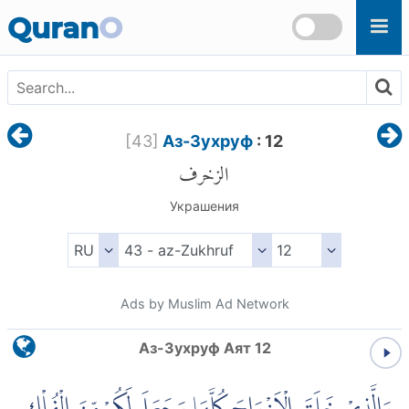
Skip to main content
Quran
O
[
43
]
Аз-Зухруф
: 12
الزخرف
Украшения
Ads by Muslim Ad Network
Аз-Зухруф Аят 12