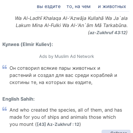
вы ездите
то, на чем
и животных
Wa Al-Ladhī Khalaqa Al-'Azwāja Kullahā Wa Ja`ala
Lakum Mina Al-Fulki Wa Al-'An`ām Mā Tarkabūna.
(
)
az-Zukhruf 43:12
Кулиев (Elmir Kuliev):
Ads by Muslim Ad Network
Он сотворил всякие пары животных и
растений и создал для вас среди кораблей и
скотины те, на которых вы ездите,
English Sahih:
And who created the species, all of them, and has
made for you of ships and animals those which
you mount (
)
[43] Az-Zukhruf : 12