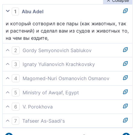
Collapse
1
Abu Adel
и который сотворил все пары (как животных, так
и растений) и сделал вам из судов и животных то,
на чем вы ездите,
2
Gordy Semyonovich Sablukov
Он сотворил все четами; устроил для вас корабли
3
Ignaty Yulianovich Krachkovsky
и скот тем, на чем вы ездите,
...и который сотворил все пары и сделал вам из
4
Magomed-Nuri Osmanovich Osmanov
судна и животных то, на чем вы ездите,
[Он - тот,] который сотворил все пары [животных]
5
Ministry of Awqaf, Egypt
и покорил вам корабли и животных, на которых
... и который создал все виды разных творений и
вы ездите,
6
V. Porokhova
подчинил вам корабли и верблюдов, на которых
Он в парах создал все, что суще. Для переездов
вы ездите для удовлетворения своих
7
Tafseer As-Saadi's
сотворил вам корабли и скот,
потребностей,
Он сотворил всякие пары животных и растений и