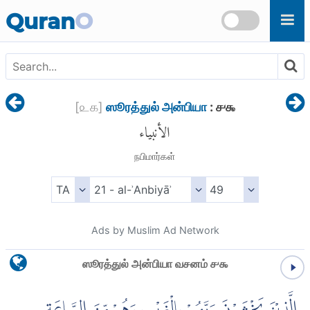
Skip to main content
Quran
O
[
௨௧
]
ஸூரத்துல் அன்பியா
: ௪௯
الأنبياء
நபிமார்கள்
Ads by Muslim Ad Network
ஸூரத்துல் அன்பியா வசனம் ௪௯