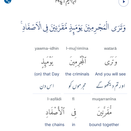
ابراہیم آية ۴۹
وَتَرَى الْمُجْرِمِيْنَ يَوْمَٮِٕذٍ مُّقَرَّنِيْنَ فِى الْاَصْفَادِۚ
yawma-idhin
l-muj'rimīna
watarā
وَتَرَى
ٱلْمُجْرِمِينَ
يَوْمَئِذٍ
(on) that Day
the criminals
And you will see
اور تم دیکھو گے
مجرموں کو
اس دن
l-aṣfādi
fī
muqarranīna
مُّقَرَّنِينَ
فِى
ٱلْأَصْفَادِ
the chains
in
bound together