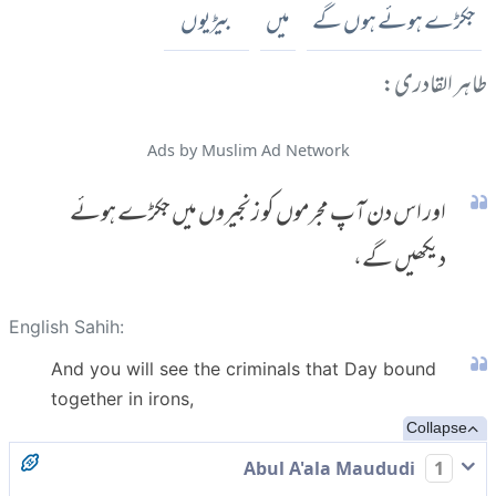
جکڑے ہوئے ہوں گے
میں
بیڑیوں
طاہر القادری:
Ads by Muslim Ad Network
اور اس دن آپ مجرموں کو زنجیروں میں جکڑے ہوئے
دیکھیں گے،
English Sahih:
And you will see the criminals that Day bound
together in irons,
Collapse
Abul A'ala Maududi
1