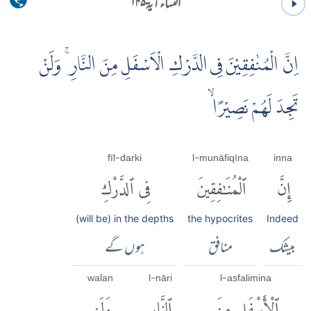
النساء آية ۱۴۵
اِنَّ الْمُنٰفِقِيْنَ فِى الدَّرْكِ الْاَسْفَلِ مِنَ النَّارِ ۚ وَلَنْ
تَجِدَ لَهُمْ نَصِيْرًا ۙ
fī l-darki
l-munāfiqīna
inna
إِنَّ
ٱلْمُنَٰفِقِينَ
فِى ٱلدَّرْكِ
(will be) in the depths
the hypocrites
Indeed
بیشک
منافق
ہوں گے
walan
l-nāri
l-asfali mina
ٱلْأَسْفَلِ مِنَ
ٱلنَّارِ
وَلَن