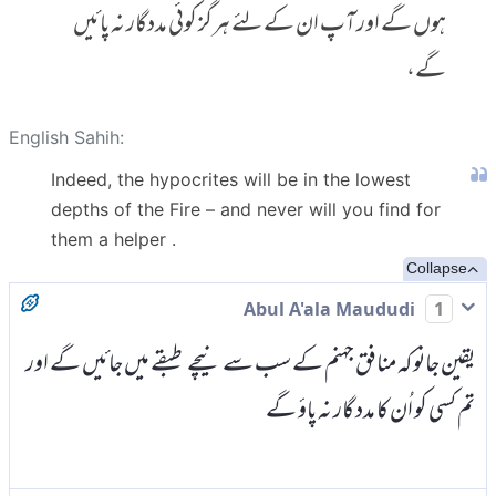
ہوں گے اور آپ ان کے لئے ہرگز کوئی مددگار نہ پائیں
گے،
English Sahih:
Indeed, the hypocrites will be in the lowest
depths of the Fire – and never will you find for
them a helper .
Collapse
Abul A'ala Maududi
1
یقین جانو کہ منافق جہنم کے سب سے نیچے طبقے میں جائیں گے اور
تم کسی کو اُن کا مدد گار نہ پاؤ گے