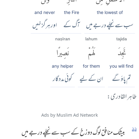
and never
the Fire
the lowest of
سب سے نچلے درجے میں
آگ کے
اور ہرگز نہیں
naṣīran
lahum
tajida
تَجِدَ
لَهُمْ
نَصِيرًا
any helper
for them
you will find
تم پاؤ گے
ان کے لیے
کوئی مددگار
طاہر القادری:
Ads by Muslim Ad Network
بیشک منافق لوگ دوزخ کے سب سے نچلے درجے میں