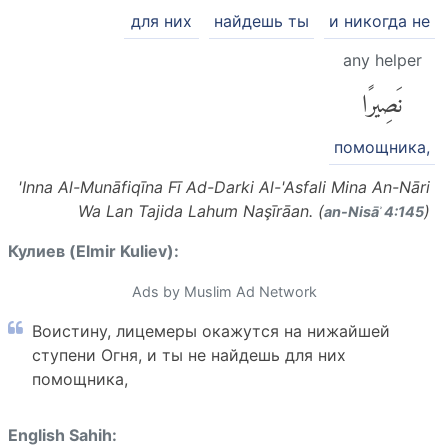
для них
найдешь ты
и никогда не
any helper
نَصِيرًا
помощника,
'Inna Al-Munāfiqīna Fī Ad-Darki Al-'Asfali Mina An-Nāri
Wa Lan Tajida Lahum Naşīrāan. (
)
an-Nisāʾ 4:145
Кулиев (Elmir Kuliev):
Ads by Muslim Ad Network
Воистину, лицемеры окажутся на нижайшей
ступени Огня, и ты не найдешь для них
помощника,
English Sahih: