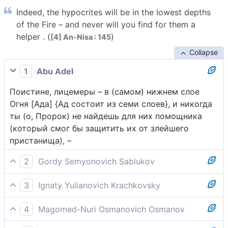
Indeed, the hypocrites will be in the lowest depths
of the Fire – and never will you find for them a
helper . (
)
[4] An-Nisa : 145
Collapse
1
Abu Adel
Поистине, лицемеры – в (самом) нижнем слое
Огня [Ада] {Ад состоит из семи слоев}, и никогда
ты (о, Пророк) не найдешь для них помощника
(который смог бы защитить их от злейшего
пристанища), –
2
Gordy Semyonovich Sablukov
Действительно, лицемеры будут в самой
3
Ignaty Yulianovich Krachkovsky
исподней глубине адского пламени, и тебе не
Поистине, лицемеры - в нижнем слое огня, и
найти заступника на них.
4
Magomed-Nuri Osmanovich Osmanov
никогда не найдешь ты для них помощника, -