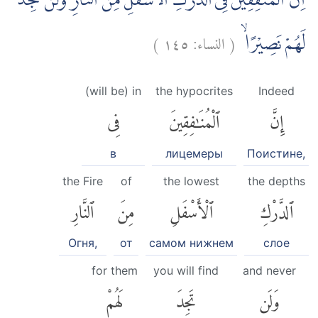
اِنَّ الْمُنٰفِقِيْنَ فِى الدَّرْكِ الْاَسْفَلِ مِنَ النَّارِۚ وَلَنْ تَجِدَ
)
١٤٥
النساء:
(
لَهُمْ نَصِيْرًاۙ
(will be) in
the hypocrites
Indeed
إِنَّ
ٱلْمُنَٰفِقِينَ
فِى
в
лицемеры
Поистине,
the Fire
of
the lowest
the depths
ٱلدَّرْكِ
ٱلْأَسْفَلِ
مِنَ
ٱلنَّارِ
Огня,
от
самом нижнем
слое
for them
you will find
and never
وَلَن
تَجِدَ
لَهُمْ