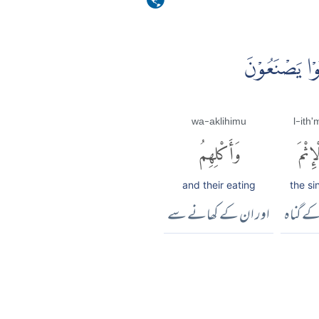
نُوْا يَصْنَعُوْنَ
wa-aklihimu
l-ith'
ْإِثْمَ
وَأَكْلِهِمُ
and their eating
the sin
ے گناہ
اور ان کے کھانے سے