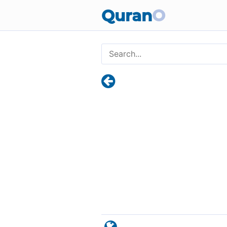
Quran
O