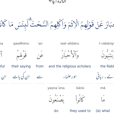
المائدہ آية ۶۳
ْاَحْبَارُ عَنْ قَوْلِهِمُ الْاِثْمَ وَاَكْلِهِمُ السُّحْتَۗ لَبِئْسَ مَا كَا
ma
qawlihimu
ʿan
wal-aḥbāru
l-rabāni
َبَّٰنِيُّونَ
وَٱلْأَحْبَارُ
عَن
قَوْلِهِمُ
ٱل
ful
their saying
from
and the religious scholars
the Rab
الے۔ ربانی
اور علماء
سے
ان کی بات
ان ک
yaṣnaʿūna
kānū
mā
مَا
كَانُوا۟
يَصْنَعُونَ
do
they used to
(is) what