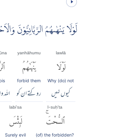
لَوْلَا يَنْهٰٮهُمُ الرَّبَّانِيُّوْنَ وَال
yūna
yanhāhumu
lawlā
لَوْلَا
يَنْهَىٰهُمُ
ٱلرّ
bis
forbid them
Why (do) not
کیوں نہیں
روکتے ان کو
اللہ و
labi'sa
l-suḥ'ta
ٱلسُّحْتَۚ
لَبِئْسَ
Surely evil
(of) the forbidden?