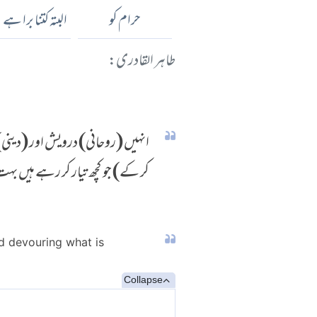
حرام کو
البتہ کتنا برا ہے
طاہر القادری:
انہیں (روحانی) درویش اور (دینی) 
کر کے) جو کچھ تیار کر رہے ہیں بہ
nd devouring what is
Collapse