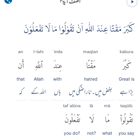
الصف آية ۳
كَبُرَ مَقْتًا عِنْدَ اللّٰهِ اَنْ تَقُوْلُوْا مَا لَا تَفْعَلُوْنَ
an
l-lahi
ʿinda
maqtan
kabura
كَبُرَ
مَقْتًا
عِندَ
ٱللَّهِ
أَن
that
Allah
with
hatred
Great is
بڑا ہے
بغض میں۔ ناراضگی میں
ہاں
اللہ کے
کہ
tafʿalūna
lā
mā
taqūlū
تَقُولُوا۟
مَا
لَا
تَفْعَلُونَ
you do?
not?
what
you say