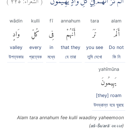
اَلَمْ تَرَ اَنَّهُمْ فِيْ كُلِّ وَادٍ يَّهِيْمُوْنَ ۙ
wādin
kulli
fī
annahum
tara
alam
أَلَمْ
تَرَ
أَنَّهُمْ
فِى
كُلِّ
وَادٍ
valley
every
in
that they
you see
Do not
উপত্যকার
প্রত্যেক
মধ্যে
যে তারা
তুমি দেখো
কি নি
yahīmūna
يَهِيمُونَ
[they] roam
উদভ্রান্ত হয়ে ঘুরছে
Alam tara annahum fee kulli waadiny yaheemoon
(
)
aš-Šuʿarāʾ ২৬:২২৫