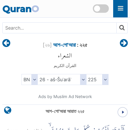
Skip to main content
Quran
O
[
২৬
]
আশ-শো'আরা
: ২২৫
الشعراء
القرآن الكريم
Ads by Muslim Ad Network
আশ-শো'আরা আয়াত ২২৫
)
٢٢٥
الشعراء:
(