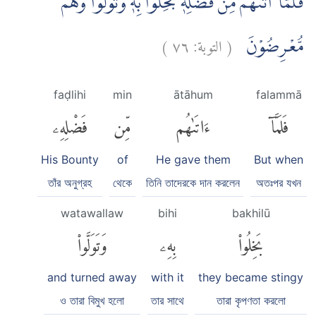
فَلَمَّآ اٰتٰىهُمْ مِّنْ فَضْلِهٖ بَخِلُوْا بِهٖ وَتَوَلَّوْا وَّهُمْ
)
٧٦
التوبة:
(
مُّعْرِضُوْنَ
faḍlihi
min
ātāhum
falammā
فَلَمَّآ
ءَاتَىٰهُم
مِّن
فَضْلِهِۦ
His Bounty
of
He gave them
But when
তাঁর অনুগ্রহ
থেকে
তিনি তাদেরকে দান করলেন
অতঃপর যখন
watawallaw
bihi
bakhilū
بَخِلُوا۟
بِهِۦ
وَتَوَلَّوا۟
and turned away
with it
they became stingy
ও তারা বিমুখ হলো
তার সাথে
তারা কৃপণতা করলো