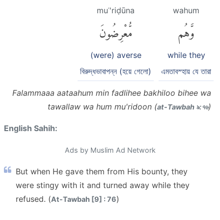
muʿ'riḍūna
wahum
وَّهُم
مُّعْرِضُونَ
(were) averse
while they
বিরুদ্ধভাবাপন্ন (হয়ে গেলো)
এমতাবস্হায় যে তারা
Falammaaa aataahum min fadlihee bakhiloo bihee wa
tawallaw wa hum mu'ridoon (
)
at-Tawbah ৯:৭৬
English Sahih:
Ads by Muslim Ad Network
But when He gave them from His bounty, they
were stingy with it and turned away while they
refused. (
)
At-Tawbah [9] : 76