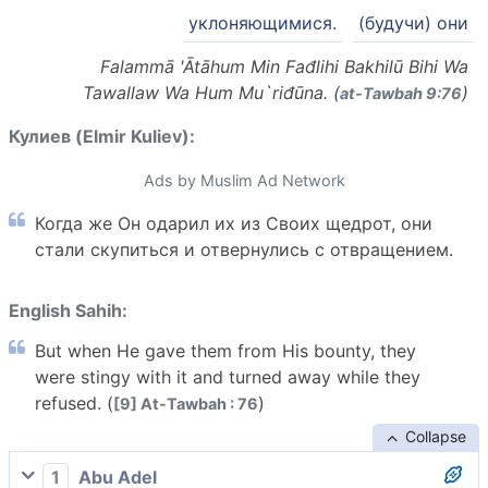
уклоняющимися.
(будучи) они
Falammā 'Ātāhum Min Fađlihi Bakhilū Bihi Wa
Tawallaw Wa Hum Mu`riđūna. (
)
at-Tawbah 9:76
Кулиев (Elmir Kuliev):
Ads by Muslim Ad Network
Когда же Он одарил их из Своих щедрот, они
стали скупиться и отвернулись с отвращением.
English Sahih:
But when He gave them from His bounty, they
were stingy with it and turned away while they
refused. (
)
[9] At-Tawbah : 76
Collapse
1
Abu Adel