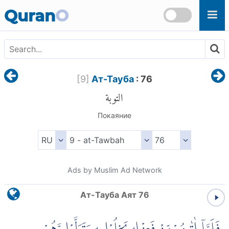
Skip to main content
Quran
O
[
9
]
Ат-Тауба
: 76
التوبة
Покаяние
Ads by Muslim Ad Network
Ат-Тауба Аят 76