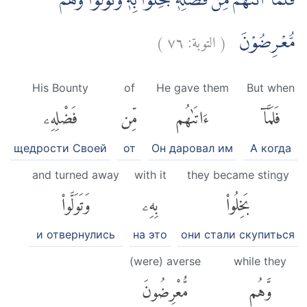
فَلَمَّآ اٰتٰىهُمْ مِّنْ فَضْلِهٖ بَخِلُوْا بِهٖ وَتَوَلَّوْا وَّهُمْ
)
٧٦
التوبة:
(
مُّعْرِضُوْنَ
His Bounty
of
He gave them
But when
فَلَمَّآ
ءَاتَىٰهُم
مِّن
فَضْلِهِۦ
щедрости Своей
от
Он даровал им
А когда
and turned away
with it
they became stingy
بَخِلُوا۟
بِهِۦ
وَتَوَلَّوا۟
и отвернулись
на это
они стали скупиться
(were) averse
while they
وَّهُم
مُّعْرِضُونَ