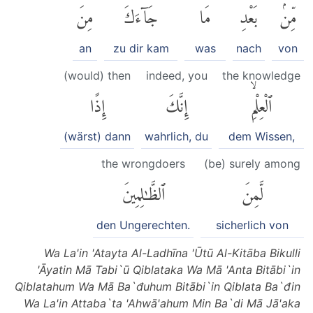
مِّنۢ
بَعْدِ
مَا
جَآءَكَ
مِنَ
an
zu dir kam
was
nach
von
(would) then
indeed, you
the knowledge
ٱلْعِلْمِۙ
إِنَّكَ
إِذًا
(wärst) dann
wahrlich, du
dem Wissen,
the wrongdoers
(be) surely among
لَّمِنَ
ٱلظَّٰلِمِينَ
den Ungerechten.
sicherlich von
Wa La'in 'Atayta Al-Ladhīna 'Ūtū Al-Kitāba Bikulli
'Āyatin Mā Tabi`ū Qiblataka Wa Mā 'Anta Bitābi`in
Qiblatahum Wa Mā Ba`đuhum Bitābi`in Qiblata Ba`đin
Wa La'in Attaba`ta 'Ahwā'ahum Min Ba`di Mā Jā'aka