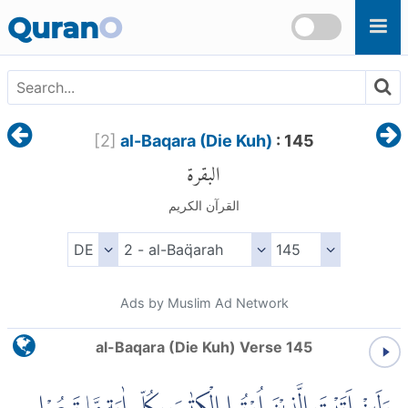
Skip to main content
Quran
O
[
2
]
al-Baqara (Die Kuh)
: 145
البقرة
القرآن الكريم
Ads by Muslim Ad Network
al-Baqara (Die Kuh) Verse 145