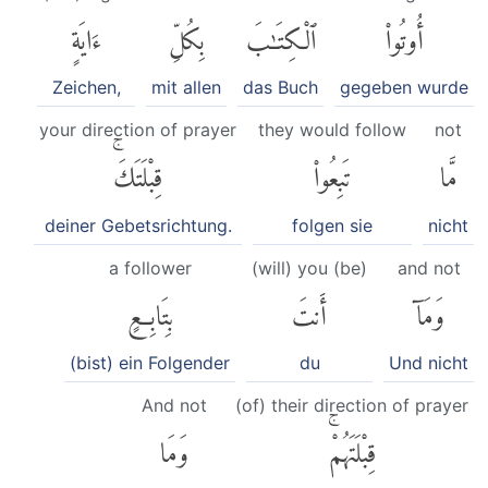
أُوتُوا۟
ٱلْكِتَٰبَ
بِكُلِّ
ءَايَةٍ
Zeichen,
mit allen
das Buch
gegeben wurde
your direction of prayer
they would follow
not
مَّا
تَبِعُوا۟
قِبْلَتَكَۚ
deiner Gebetsrichtung.
folgen sie
nicht
a follower
(will) you (be)
and not
وَمَآ
أَنتَ
بِتَابِعٍ
(bist) ein Folgender
du
Und nicht
And not
(of) their direction of prayer
قِبْلَتَهُمْۚ
وَمَا