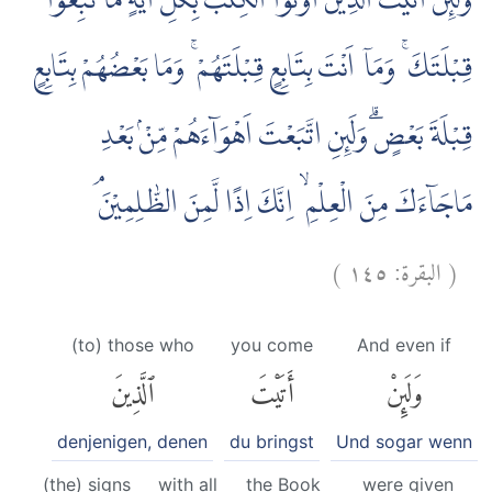
وَلَىِٕنْ اَتَيْتَ الَّذِيْنَ اُوْتُوا الْكِتٰبَ بِكُلِّ اٰيَةٍ مَّا تَبِعُوْا
قِبْلَتَكَ ۚ وَمَآ اَنْتَ بِتَابِعٍ قِبْلَتَهُمْ ۚ وَمَا بَعْضُهُمْ بِتَابِعٍ
قِبْلَةَ بَعْضٍۗ وَلَىِٕنِ اتَّبَعْتَ اَهْوَاۤءَهُمْ مِّنْۢ بَعْدِ
مَاجَاۤءَكَ مِنَ الْعِلْمِ ۙ اِنَّكَ اِذًا لَّمِنَ الظّٰلِمِيْنَ ۘ
)
١٤٥
البقرة:
(
(to) those who
you come
And even if
وَلَئِنْ
أَتَيْتَ
ٱلَّذِينَ
denjenigen, denen
du bringst
Und sogar wenn
(the) signs
with all
the Book
were given