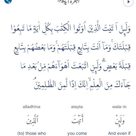
البقرہ آية ۱۴۵
وَلَٮِٕنْ اَ تَيْتَ الَّذِيْنَ اُوْتُوا الْكِتٰبَ بِكُلِّ اٰيَةٍ مَّا تَبِعُوْا
قِبْلَتَكَۚ وَمَاۤ اَنْتَ بِتَابِعٍ قِبْلَتَهُمْۚ وَمَا بَعْضُهُمْ بِتَابِعٍ
قِبْلَةَ بَعْضٍۗ وَلَٮِٕنِ اتَّبَعْتَ اَهْوَاۤءَهُمْ مِّنْۢ بَعْدِ مَا
جَاۤءَكَ مِنَ الْعِلْمِۙ اِنَّكَ اِذًا لَّمِنَ الظّٰلِمِيْنَۘ
alladhīna
atayta
wala-in
وَلَئِنْ
أَتَيْتَ
ٱلَّذِينَ
(to) those who
you come
And even if