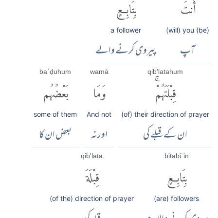
أَنتَ
بِتَابِعٍ
a follower
(will) you (be)
آپ
پیروی کرنے والے
baʿḍuhum
wamā
qib'latahum
قِبْلَتَهُمْۚ
وَمَا
بَعْضُهُم
some of them
And not
(of) their direction of prayer
ان کے قبلے کی
اور نہ
بعض ان کا
qib'lata
bitābiʿin
بِتَابِعٍ
قِبْلَةَ
(of the) direction of prayer
(are) followers