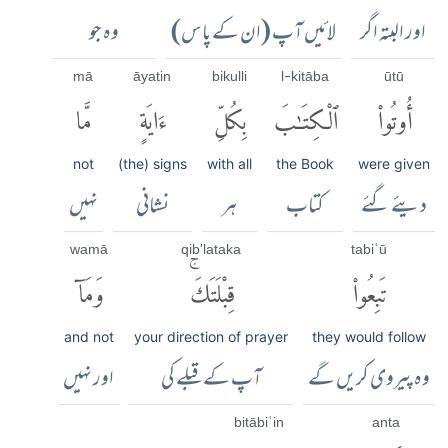
اور البتہ اگر
لائیں آپ (ان کے پاس)
وہ جو
mā
āyatin
bikulli
l-kitāba
ūtū
أُوتُوا۟
ٱلْكِتَٰبَ
بِكُلِّ
ءَايَةٍ
مَّا
not
(the) signs
with all
the Book
were given
دیئے گئے
کتاب
ہر
نشانی
نہیں
wamā
qib'lataka
tabiʿū
تَبِعُوا۟
قِبْلَتَكَۚ
وَمَآ
and not
your direction of prayer
they would follow
وہ پیروی کریں گے
آپ کے قبلے کی
اور نہیں
bitābiʿin
anta