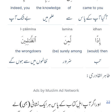
indeed, you
the knowledge
of
came to you
آ گیا آپ کے پاس
سے
علم میں
بےشک آپ
l-ẓālimīna
lamina
idhan
إِذًا
لَّمِنَ
ٱلظَّٰلِمِينَ
the wrongdoers
(be) surely among
(would) then
تب
ضرور
ظالموں میں سے ہوں گے
طاہر القادری:
Ads by Muslim Ad Network
اوراگر آپ اہلِ کتاب کے پاس ہر ایک نشانی (بھی) لے