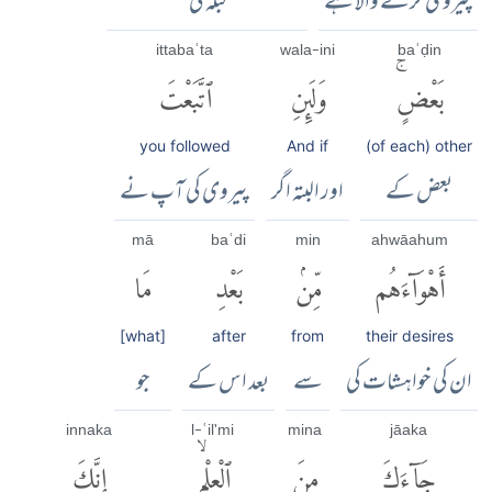
پیروی کرنے والا ہے
قبلہ کی
ittabaʿta
wala-ini
baʿḍin
بَعْضٍۚ
وَلَئِنِ
ٱتَّبَعْتَ
you followed
And if
(of each) other
بعض کے
اور البتہ اگر
پیروی کی آپ نے
mā
baʿdi
min
ahwāahum
أَهْوَآءَهُم
مِّنۢ
بَعْدِ
مَا
[what]
after
from
their desires
ان کی خواہشات کی
سے
بعد اس کے
جو
innaka
l-ʿil'mi
mina
jāaka
جَآءَكَ
مِنَ
ٱلْعِلْمِۙ
إِنَّكَ