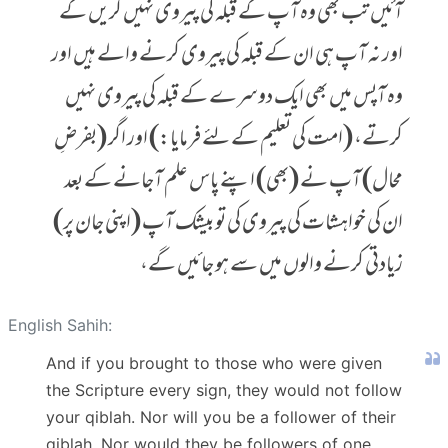
آئیں تب بھی وہ آپ کے قبلہ کی پیروی نہیں کریں گے
اور نہ آپ ہی ان کے قبلہ کی پیروی کرنے والے ہیں اور
وہ آپس میں بھی ایک دوسرے کے قبلہ کی پیروی نہیں
کرتے، (امت کی تعلیم کے لئے فرمایا:) اور اگر (بفرضِ
محال) آپ نے (بھی) اپنے پاس علم آجانے کے بعد
ان کی خواہشات کی پیروی کی تو بیشک آپ (اپنی جان پر)
زیادتی کرنے والوں میں سے ہو جائیں گے،
English Sahih:
And if you brought to those who were given
the Scripture every sign, they would not follow
your qiblah. Nor will you be a follower of their
qiblah. Nor would they be followers of one