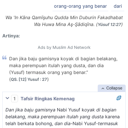
orang-orang yang benar
dari
Wa 'In Kāna Qamīşuhu Qudda Min Duburin Fakadhabat
Wa Huwa Mina Aş-Şādiqīna. (
)
Yūsuf 12:27
Artinya:
Ads by Muslim Ad Network
Dan jika baju gamisnya koyak di bagian belakang,
maka perempuan itulah yang dusta, dan dia
(Yusuf) termasuk orang yang benar.”
(
)
QS. [12] Yusuf : 27
Collapse
1
Tafsir Ringkas Kemenag
Dan jika baju gamisnya
Nabi Yusuf k
oyak di bagian
belakang, maka perempuan itulah yang dusta
karena
telah berkata bohong,
dan dia-
Nabi Yusuf-
termasuk