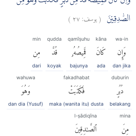
وَاِنْ كَانَ قَمِيْصُهٗ قُدَّ مِنْ دُبُرٍ فَكَذَبَتْ وَهُوَ مِنَ
)
٢٧
يوسف:
(
الصّٰدِقِيْنَ
min
qudda
qamīṣuhu
kāna
wa-in
وَإِن
كَانَ
قَمِيصُهُۥ
قُدَّ
مِن
dari
koyak
bajunya
ada
dan jika
wahuwa
fakadhabat
duburin
دُبُرٍ
فَكَذَبَتْ
وَهُوَ
dan dia (Yusuf)
maka (wanita itu) dusta
belakang
l-ṣādiqīna
mina
مِنَ
ٱلصَّٰدِقِينَ