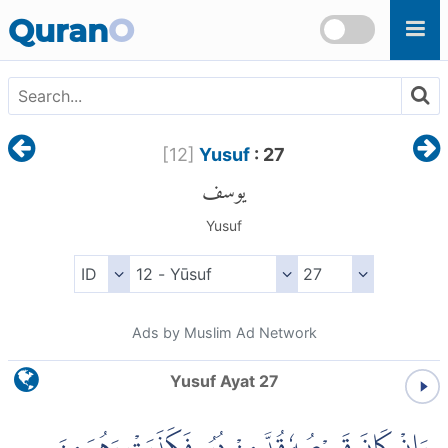
Skip to main content
Quran
O
[
12
]
Yusuf
: 27
يوسف
Yusuf
Ads by Muslim Ad Network
Yusuf Ayat 27