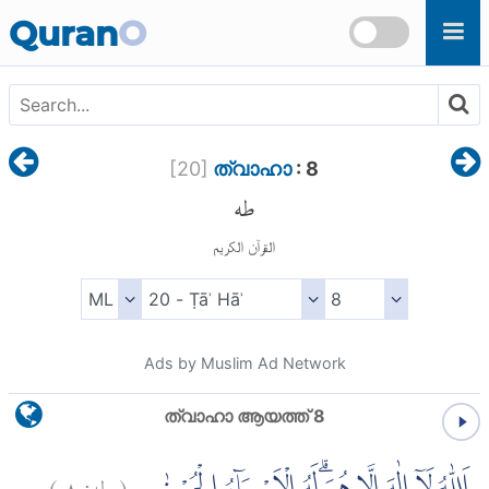
Skip to main content
Quran
O
[
20
]
ത്വാഹാ
: 8
طه
القرآن الكريم
Ads by Muslim Ad Network
ത്വാഹാ ആയത്ത് 8
)
٨
طه:
(