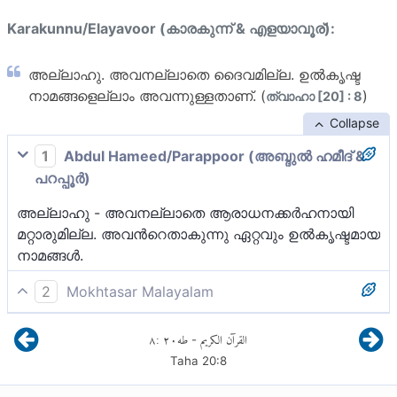
Karakunnu/Elayavoor (കാരകുന്ന് & എളയാവൂര്):
അല്ലാഹു. അവനല്ലാതെ ദൈവമില്ല. ഉല്‍കൃഷ്ട
നാമങ്ങളെല്ലാം അവന്നുള്ളതാണ്. (
)
ത്വാഹാ [20] : 8
Collapse
1
Abdul Hameed/Parappoor (അബ്ദുല്‍ ഹമീദ് &
പറപ്പൂര്‍)
അല്ലാഹു - അവനല്ലാതെ ആരാധനക്കർഹനായി
മറ്റാരുമില്ല. അവന്‍റെതാകുന്നു ഏറ്റവും ഉല്‍കൃഷ്ടമായ
നാമങ്ങള്‍.
2
Mokhtasar Malayalam
അല്ലാഹു; അവനല്ലാതെ ആരാധനക്കർഹനായി
٨
:
٢٠
طه
القرآن الكريم
-
മറ്റാരും തന്നെയില്ല. അവന് മാത്രമാകുന്നു എല്ലാ
Taha
20
:
8
ഉൽകൃഷ്ടതകളിലും അങ്ങേയറ്റം പരിപൂർണ്ണതയെത്തിയ
നാമങ്ങൾ ഉള്ളത്.