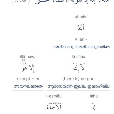
اَللّٰهُ لَآ اِلٰهَ اِلَّا هُوَۗ لَهُ الْاَسْمَاۤءُ الْحُسْنٰى
al-lahu
ٱللَّهُ
Allah -
അല്ലാഹു, അല്ലാഹുവത്രെ
illā huwa
lā ilāha
لَآ إِلَٰهَ
إِلَّا هُوَۖ
except Him
(there is) no god
അവനല്ലാതെ
ആരാധ്യനേ ഇല്ല, ഇലാഹില്ല
l-asmāu
lahu
لَهُ
ٱلْأَسْمَآءُ