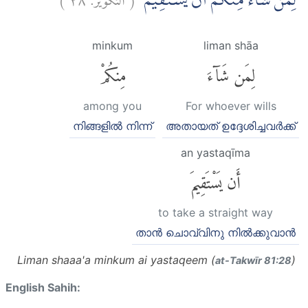
لِمَنْ شَاۤءَ مِنْكُمْ اَنْ يَّسْتَقِيْمَۗ
minkum
liman shāa
لِمَن شَآءَ
مِنكُمْ
among you
For whoever wills
നിങ്ങളില്‍ നിന്ന്
അതായത് ഉദ്ദേശിച്ചവര്‍ക്ക്
an yastaqīma
أَن يَسْتَقِيمَ
to take a straight way
താന്‍ ചൊവ്വിനു നില്‍ക്കുവാന്‍
Liman shaaa'a minkum ai yastaqeem (
)
at-Takwīr 81:28
English Sahih: