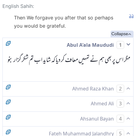
English Sahih:
Then We forgave you after that so perhaps
you would be grateful.
Collapse
Abul A'ala Maududi
1
مگر اس پر بھی ہم نے تمہیں معاف کر دیا کہ شاید اب تم شکر گزار بنو
Ahmed Raza Khan
2
پھر اس کے بعد ہم نے تمہیں معافی دی کہ کہیں تم احسان مانو -
Ahmed Ali
3
پھر اس کے بعدبھی ہم نے تمہیں معاف کر دیا تاکہ تم شکر کرو
Ahsanul Bayan
4
لیکن ہم نے باوجود اس کے پھر بھی تمہیں معاف کردیا، تاکہ تم شکر
Fateh Muhammad Jalandhry
5