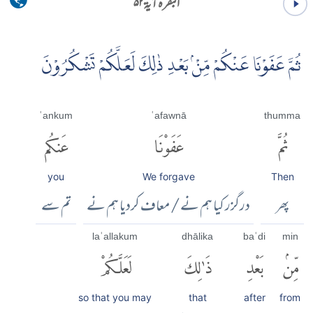
البقرہ آية ۵۲
ثُمَّ عَفَوْنَا عَنْكُمْ مِّنْۢ بَعْدِ ذٰلِكَ لَعَلَّكُمْ تَشْكُرُوْنَ
ʿankum
ʿafawnā
thumma
ثُمَّ
عَفَوْنَا
عَنكُم
you
We forgave
Then
پھر
درگزر کیا ہم نے / معاف کردیا ہم نے
تم سے
laʿallakum
dhālika
baʿdi
min
مِّنۢ
بَعْدِ
ذَٰلِكَ
لَعَلَّكُمْ
so that you may
that
after
from