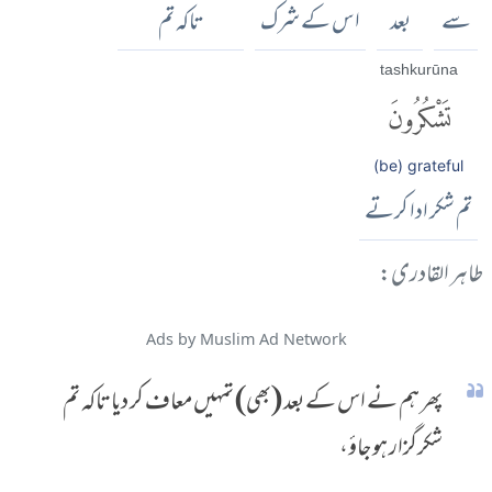
سے
بعد
اس کے شرک
تاکہ تم
tashkurūna
تَشْكُرُونَ
(be) grateful
تم شکر ادا کرتے
طاہر القادری:
Ads by Muslim Ad Network
پھر ہم نے اس کے بعد (بھی) تمہیں معاف کر دیا تاکہ تم
شکرگزار ہو جاؤ،