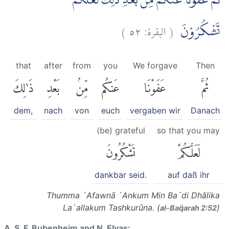
ثُمَّ عَفَوْنَا عَنْكُمْ مِّنْۢ بَعْدِ ذٰلِكَ لَعَلَّكُمْ
)
٥٢
البقرة:
(
تَشْكُرُوْنَ
that
after
from
you
We forgave
Then
ثُمَّ
عَفَوْنَا
عَنكُم
مِّنۢ
بَعْدِ
ذَٰلِكَ
dem,
nach
von
euch
vergaben wir
Danach
(be) grateful
so that you may
لَعَلَّكُمْ
تَشْكُرُونَ
dankbar seid.
auf daß ihr
Thumma `Afawnā `Ankum Min Ba`di Dhālika
La`allakum Tashkurūna. (
)
al-Baq̈arah 2:52
A. S. F. Bubenheim and N. Elyas: