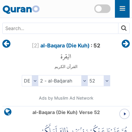
Skip to main content
Quran
O
[
2
]
al-Baqara (Die Kuh)
: 52
البقرة
القرآن الكريم
Ads by Muslim Ad Network
al-Baqara (Die Kuh) Verse 52