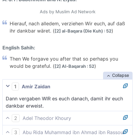
Ads by Muslim Ad Network
Hierauf, nach alledem, verziehen Wir euch, auf daß
ihr dankbar wäret. (
)
[2] al-Baqara (Die Kuh) : 52
English Sahih:
Then We forgave you after that so perhaps you
would be grateful. (
)
[2] Al-Baqarah : 52
Collapse
1
Amir Zaidan
Dann vergaben WIR es euch danach, damit ihr euch
dankbar erweist.
2
Adel Theodor Khoury
Dann verziehen Wir euch nach diesem (Frevel), auf
3
Abu Rida Muhammad ibn Ahmad ibn Rassoul