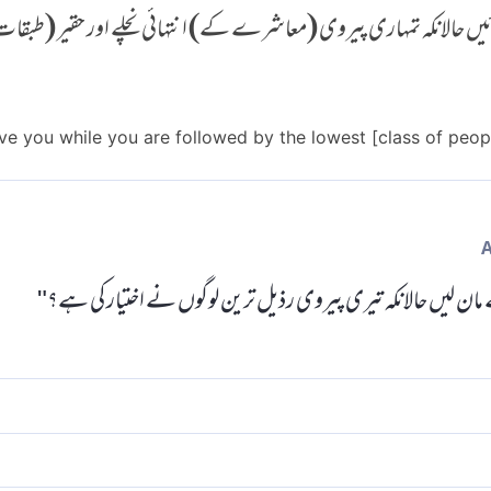
آئیں حالانکہ تمہاری پیروی (معاشرے کے) انتہائی نچلے اور حقیر (طبق
ve you while you are followed by the lowest [class of peop
ے مان لیں حالانکہ تیری پیروی رذیل ترین لوگوں نے اختیار کی ہے؟"
 اور تمہارے ساتھ کمینے ہو ےٴ ہیں