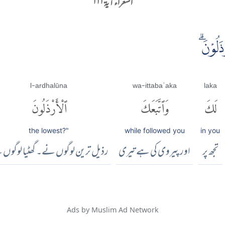
الشعراء آية ۱۱۱
َلُوْنَۗ
l-ardhalūna
wa-ittabaʿaka
laka
لَكَ
وَٱتَّبَعَكَ
ٱلْأَرْذَلُونَ
the lowest?"
while followed you
in you
تجھ پر
اور پیروی کی ہے تیری
رذیل ترین لوگوں نے۔ گھٹیا لوگوں
Ads by Muslim Ad Network