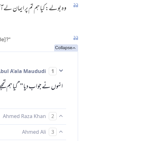
وہ بولے: کیا ہم تم پر ایمان لے 
le]?"
Collapse
Abul A'ala Maududi
1
انہوں نے جواب دیا "“کیا ہم تجھ
Ahmed Raza Khan
2
بولے کیا ہم تم پر ایمان لے آئیں
Ahmed Ali
3