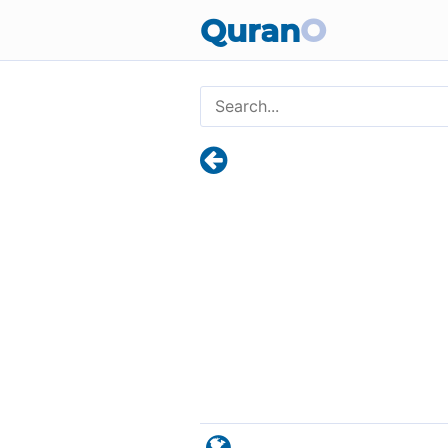
Quran
O