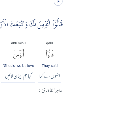
قَالُوْۤا اَنُؤْمِنُ لَكَ وَاتَّبَعَكَ الْاَرْذ
anu'minu
qālū
قَالُوٓا۟
أَنُؤْمِنُ
"Should we believe
They said
انہوں نے کہا
کیا ہم ایمان لائیں
طاہر القادری: