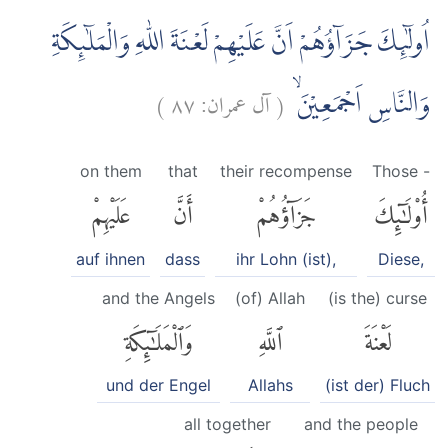
اُولٰۤىِٕكَ جَزَاۤؤُهُمْ اَنَّ عَلَيْهِمْ لَعْنَةَ اللّٰهِ وَالْمَلٰۤىِٕكَةِ
)
٨٧
آل عمران:
(
وَالنَّاسِ اَجْمَعِيْنَۙ
on them
that
their recompense
Those -
أُو۟لَٰٓئِكَ
جَزَآؤُهُمْ
أَنَّ
عَلَيْهِمْ
auf ihnen
dass
ihr Lohn (ist),
Diese,
and the Angels
(of) Allah
(is the) curse
لَعْنَةَ
ٱللَّهِ
وَٱلْمَلَٰٓئِكَةِ
und der Engel
Allahs
(ist der) Fluch
all together
and the people