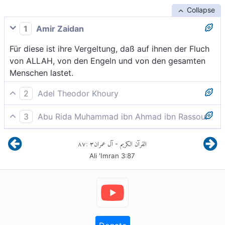
Collapse
1
Amir Zaidan
Für diese ist ihre Vergeltung, daß auf ihnen der Fluch
von ALLAH, von den Engeln und von den gesamten
Menschen lastet.
2
Adel Theodor Khoury
Die Vergeltung für sie ist, daß der Fluch Gottes und
3
Abu Rida Muhammad ibn Ahmad ibn Rassoul
der Engel und der Menschen allesamt über sie
Ihr Lohn ist, daß auf ihnen der Fluch Allahs und der
kommt.
٨٧
:
٣
آل عمران
القرآن الكريم
-
Engel und der Menschen insgesamt lastet.
Ali 'Imran
3
:
87