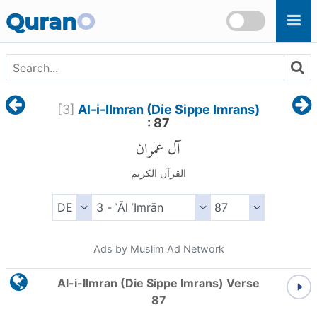
Skip to main content
Quran
O
[
3
]
Al-i-IImran (Die Sippe Imrans)
: 87
آل عمران
القرآن الكريم
Ads by Muslim Ad Network
Al-i-IImran (Die Sippe Imrans) Verse
87