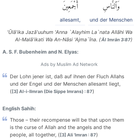
وَٱلنَّاسِ
أَجْمَعِينَ
allesamt,
und der Menschen
'Ūlā'ika Jazā'uuhum 'Anna `Alayhim La`nata Allāhi Wa
Al-Malā'ikati Wa An-Nāsi 'Ajma`īna. (
)
ʾĀl ʿImrān 3:87
A. S. F. Bubenheim and N. Elyas:
Ads by Muslim Ad Network
Der Lohn jener ist, daß auf ihnen der Fluch Allahs
und der Engel und der Menschen allesamt liegt,
(
)
[3] Al-i-IImran (Die Sippe Imrans) : 87
English Sahih:
Those – their recompense will be that upon them
is the curse of Allah and the angels and the
people, all together, (
)
[3] Ali 'Imran : 87