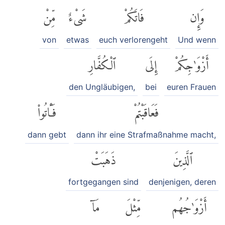
وَإِن
فَاتَكُمْ
شَىْءٌ
مِّنْ
von
etwas
euch verlorengeht
Und wenn
أَزْوَٰجِكُمْ
إِلَى
ٱلْكُفَّارِ
den Ungläubigen,
bei
euren Frauen
فَعَاقَبْتُمْ
فَـَٔاتُوا۟
dann gebt
dann ihr eine Strafmaßnahme macht,
ٱلَّذِينَ
ذَهَبَتْ
fortgegangen sind
denjenigen, deren
أَزْوَٰجُهُم
مِّثْلَ
مَآ