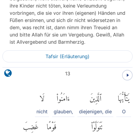
ihre Kinder nicht töten, keine Verleumdung
vorbringen, die sie vor ihren (eigenen) Händen und
Füßen ersinnen, und sich dir nicht widersetzen in
dem, was recht ist, dann nimm ihren Treueid an
und bitte Allah für sie um Vergebung. Gewiß, Allah
ist Allvergebend und Barmherzig.
Tafsir (Erläuterung)
13
يَٰٓأَيُّهَا
ٱلَّذِينَ
ءَامَنُوا۟
لَا
nicht
glauben,
diejenigen, die
O
تَتَوَلَّوْا۟
قَوْمًا
غَضِبَ