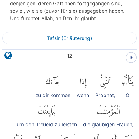
denjenigen, deren Gattinnen fortgegangen sind,
soviel, wie sie (zuvor für sie) ausgegeben haben.
Und fürchtet Allah, an Den ihr glaubt.
Tafsir (Erläuterung)
12
يَٰٓأَيُّهَا
ٱلنَّبِىُّ
إِذَا
جَآءَكَ
zu dir kommen
wenn
Prophet,
O
ٱلْمُؤْمِنَٰتُ
يُبَايِعْنَكَ
um den Treueid zu leisten
die gläubigen Frauen,
عَلَىٰٓ
أَن
لَّا
يُشْرِكْنَ
بِٱللَّهِ
شَيْـًٔا