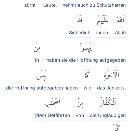
zürnt
Leute,
nehmt euch zu Schutzherren
ٱللَّهُ
عَلَيْهِمْ
قَدْ
Sicherlich
ihnen.
Allah
يَئِسُوا۟
مِنَ
in
haben sie die Hoffnung aufgegeben
ٱلْءَاخِرَةِ
كَمَا
يَئِسَ
die Hoffnung aufgegeben haben
wie
das Jenseits,
ٱلْكُفَّارُ
مِنْ
أَصْحَٰبِ
(den) Gefährten
von
die Ungläubigen
ٱلْقُبُورِ