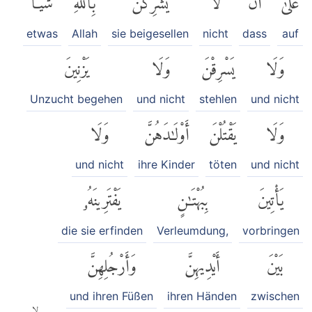
etwas
Allah
sie beigesellen
nicht
dass
auf
وَلَا
يَسْرِقْنَ
وَلَا
يَزْنِينَ
Unzucht begehen
und nicht
stehlen
und nicht
وَلَا
يَقْتُلْنَ
أَوْلَٰدَهُنَّ
وَلَا
und nicht
ihre Kinder
töten
und nicht
يَأْتِينَ
بِبُهْتَٰنٍ
يَفْتَرِينَهُۥ
die sie erfinden
Verleumdung,
vorbringen
بَيْنَ
أَيْدِيهِنَّ
وَأَرْجُلِهِنَّ
und ihren Füßen
ihren Händen
zwischen