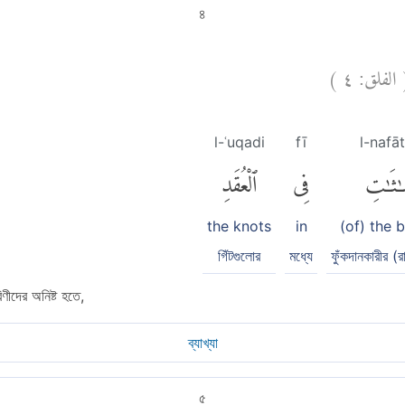
৪
)
٤
الفلق:
l-ʿuqadi
fī
l-nafāt
فَّٰثَٰتِ
فِى
ٱلْعُقَدِ
the knots
in
(of) the 
গিঁটগুলোর
মধ্যে
ফুঁকদানকারীর (র
িণীদের অনিষ্ট হতে,
ব্যাখ্যা
৫