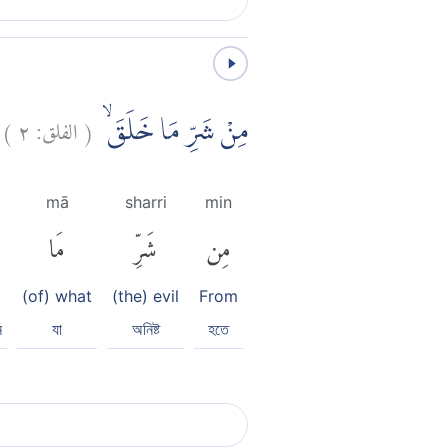
)
٢
الفلق:
(
مِنْ شَرِّ مَا خَلَقَۙ
mā
sharri
min
مِن
شَرِّ
مَا
(of) what
(the) evil
From
ন
যা
অনিষ্ট
হতে