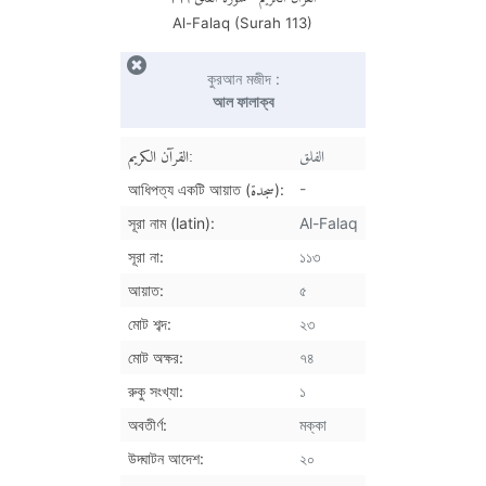
Al-Falaq (Surah
113
)
কুরআন মজীদ :
আল ফালাক্ব
الفلق
القرآن الكريم:
سجدة
-
আধিপত্য একটি আয়াত (
):
সূরা নাম (latin):
Al-Falaq
সূরা না:
১১৩
আয়াত:
৫
মোট শব্দ:
২৩
মোট অক্ষর:
৭৪
রুকু সংখ্যা:
১
অবতীর্ণ:
মক্কা
উদ্ঘাটন আদেশ:
২০