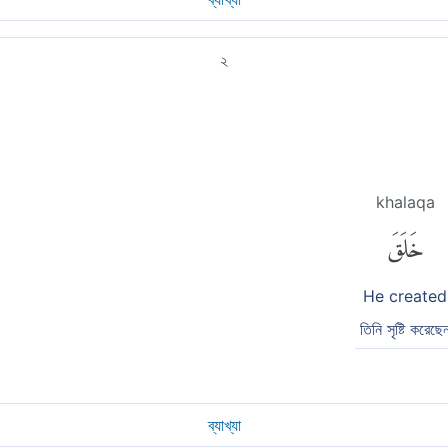
২
khalaqa
خَلَقَ
He created
তিনি সৃষ্টি করেছে
ব্যাখ্যা