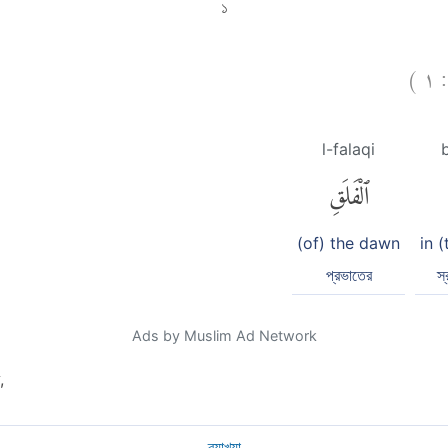
১
)
١
ق
l-falaqi
ٱلْفَلَقِ
(of) the dawn
in 
প্রভাতের
স্
Ads by Muslim Ad Network
,
ব্যাখ্যা