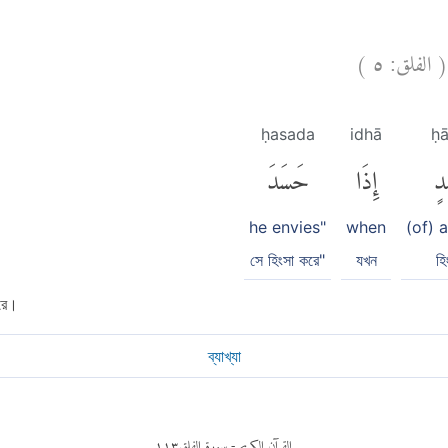
)
٥
الفلق:
(
ḥasada
idhā
ḥā
دٍ
إِذَا
حَسَدَ
he envies"
when
(of) 
সে হিংসা করে"
যখন
হি
করে।
ব্যাখ্যা
١١٣
- سورة الفلق
القرآن الكريم