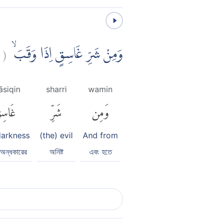
(
وَمِنْ شَرِّ غَاسِقٍ اِذَا وَقَبَۙ
āsiqin
sharri
wamin
وَمِن
شَرِّ
غَاسِ
darkness
(the) evil
And from
 অন্ধকারের
অনিষ্ট
এবং হতে