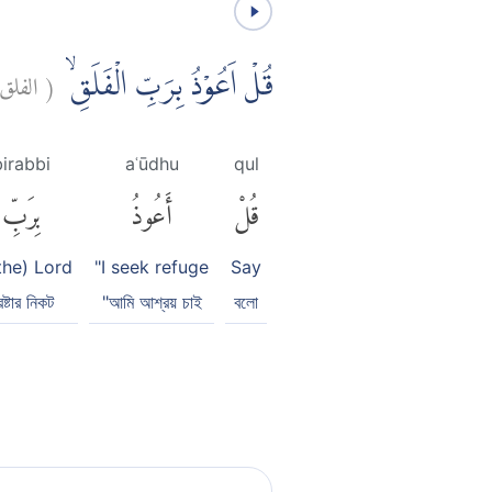
الفل:
(
قُلْ اَعُوْذُ بِرَبِّ الْفَلَقِۙ
birabbi
aʿūdhu
qul
قُلْ
أَعُوذُ
بِرَبِّ
(the) Lord
"I seek refuge
Say
রষ্টার নিকট
"আমি আশ্রয় চাই
বলো