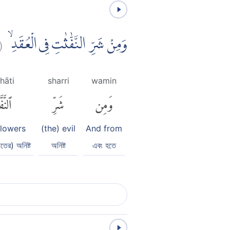
(
وَمِنْ شَرِّ النَّفّٰثٰتِ فِى الْعُقَدِۙ
hāti
sharri
wamin
وَمِن
شَرِّ
ٱلنَّ
blowers
(the) evil
And from
াতের) অনিষ্ট
অনিষ্ট
এবং হতে