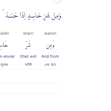
وَمِنْ شَرِّ حَاسِدٍ اِذَا حَسَدَ ࣖ
sidin
sharri
wamin
وَمِن
شَرِّ
حَاسِ
an envier
(the) evil
And from
ংসুকের
অনিষ্ট
এবং হতে