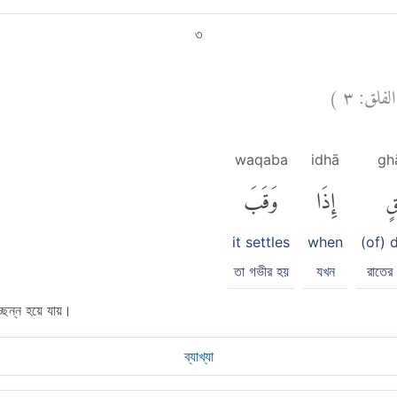
৩
)
٣
الفلق:
waqaba
idhā
gh
قٍ
إِذَا
وَقَبَ
it settles
when
(of) 
তা গভীর হয়
যখন
রাতের
্ছন্ন হয়ে যায়।
ব্যাখ্যা