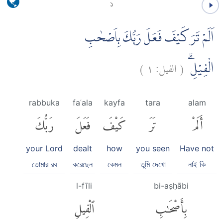
১
اَلَمْ تَرَ كَيْفَ فَعَلَ رَبُّكَ بِاَصْحٰبِ
)
١
الفيل:
(
الْفِيْلِۗ
rabbuka
faʿala
kayfa
tara
alam
أَلَمْ
تَرَ
كَيْفَ
فَعَلَ
رَبُّكَ
your Lord
dealt
how
you seen
Have not
তোমার রব
করেছেন
কেমন
তুমি দেখো
নাই কি
l-fīli
bi-aṣḥābi
بِأَصْحَٰبِ
ٱلْفِيلِ