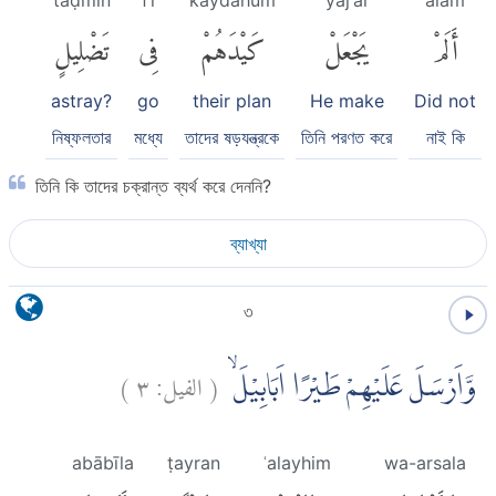
أَلَمْ
يَجْعَلْ
كَيْدَهُمْ
فِى
تَضْلِيلٍ
astray?
go
their plan
He make
Did not
নিষ্ফলতার
মধ্যে
তাদের ষড়যন্ত্রকে
তিনি পরণত করে
নাই কি
তিনি কি তাদের চক্রান্ত ব্যর্থ করে দেননি?
ব্যাখ্যা
৩
)
٣
الفيل:
(
وَّاَرْسَلَ عَلَيْهِمْ طَيْرًا اَبَابِيْلَۙ
abābīla
ṭayran
ʿalayhim
wa-arsala