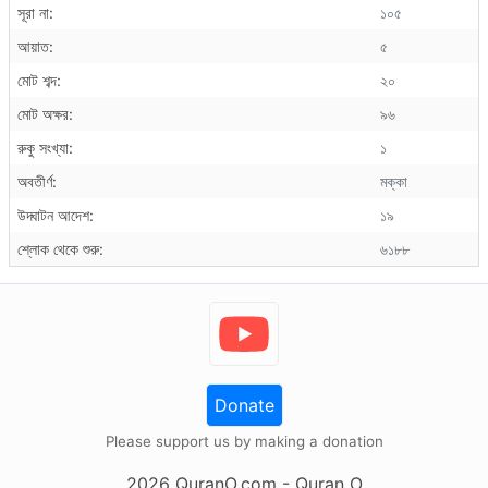
সূরা না:
১০৫
আয়াত:
৫
মোট শব্দ:
২০
মোট অক্ষর:
৯৬
রুকু সংখ্যা:
১
অবতীর্ণ:
মক্কা
উদ্ঘাটন আদেশ:
১৯
শ্লোক থেকে শুরু:
৬১৮৮
Donate
Please support us by making a donation
2026
QuranO.com
- Quran O