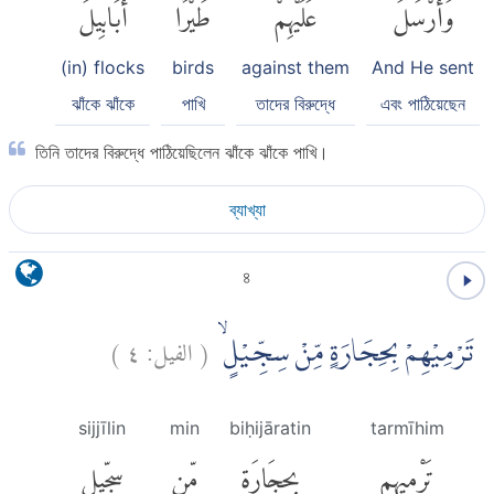
وَأَرْسَلَ
عَلَيْهِمْ
طَيْرًا
أَبَابِيلَ
(in) flocks
birds
against them
And He sent
ঝাঁকে ঝাঁকে
পাখি
তাদের বিরুদ্ধে
এবং পাঠিয়েছেন
তিনি তাদের বিরুদ্ধে পাঠিয়েছিলেন ঝাঁকে ঝাঁকে পাখি।
ব্যাখ্যা
৪
)
٤
الفيل:
(
تَرْمِيْهِمْ بِحِجَارَةٍ مِّنْ سِجِّيْلٍۙ
sijjīlin
min
biḥijāratin
tarmīhim
تَرْمِيهِم
بِحِجَارَةٍ
مِّن
سِجِّيلٍ