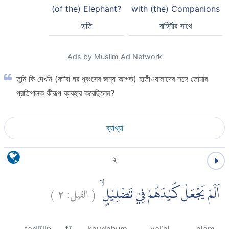
(of the) Elephant?
with (the) Companions
হাতি
বাহিনীর সাথে
Ads by Muslim Ad Network
তুমি কি দেখনি (কা‘বা ঘর ধ্বংসের জন্য আগত) হাতীওয়ালাদের সঙ্গে তোমার
প্রতিপালক কীরূপ ব্যবহার করেছিলেন?
ব্যাখ্যা
২
)
٢
الفيل:
(
اَلَمْ يَجْعَلْ كَيْدَهُمْ فِيْ تَضْلِيْلٍۙ
taḍlīlin
fī
kaydahum
yajʿal
alam