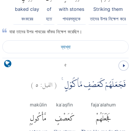
baked clay
of
with stones
Striking them
কংকরের
হতে
পাথরসমূহকে
তাদের উপর নিক্ষেপ করে
যারা তাদের উপর পাথরের কাঁকর নিক্ষেপ করেছিল।
ব্যাখ্যা
৫
)
٥
الفيل:
(
فَجَعَلَهُمْ كَعَصْفٍ مَّأْكُوْلٍ ࣖ
makūlin
kaʿaṣfin
fajaʿalahum
فَجَعَلَهُمْ
كَعَصْفٍ
مَّأْكُولٍۭ