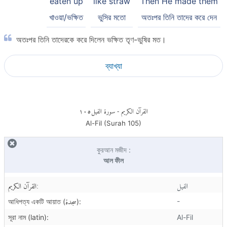
eaten up
like straw
Then He made them
খাওয়া/ভক্ষিত
ভুসির মতো
অতঃপর তিনি তাদের করে দেন
অতঃপর তিনি তাদেরকে করে দিলেন ভক্ষিত তৃণ-ভুষির মত।
ব্যাখ্যা
١٠٥
- سورة الفيل
القرآن الكريم
Al-Fil (Surah
105
)
কুরআন মজীদ :
আল ফীল
الفيل
القرآن الكريم:
سجدة
-
আধিপত্য একটি আয়াত (
):
সূরা নাম (latin):
Al-Fil