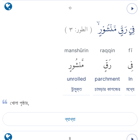
৩
)
٣
الطور:
(
فِيْ رَقٍّ مَّنْشُوْرٍۙ
manshūrin
raqqin
fī
فِى
رَقٍّ
مَّنشُورٍ
unrolled
parchment
In
উন্মুক্ত
চামড়ার কাগজের
মধ্যে
খোলা পৃষ্ঠায়,
ব্যাখ্যা
৪