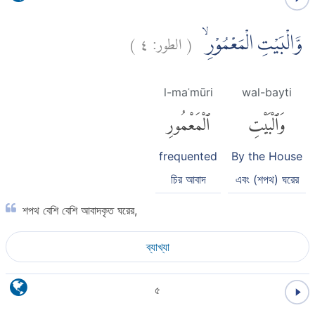
)
٤
الطور:
(
وَّالْبَيْتِ الْمَعْمُوْرِۙ
l-maʿmūri
wal-bayti
وَٱلْبَيْتِ
ٱلْمَعْمُورِ
frequented
By the House
চির আবাদ
এবং (শপথ) ঘরের
শপথ বেশি বেশি আবাদকৃত ঘরের,
ব্যাখ্যা
৫