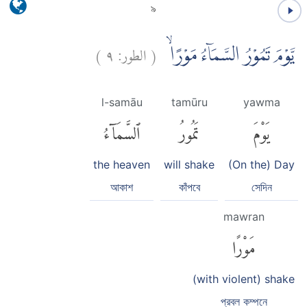
৯
)
٩
الطور:
(
يَّوْمَ تَمُوْرُ السَّمَاۤءُ مَوْرًاۙ
l-samāu
tamūru
yawma
يَوْمَ
تَمُورُ
ٱلسَّمَآءُ
the heaven
will shake
(On the) Day
আকাশ
কাঁপবে
সেদিন
mawran
مَوْرًا
(with violent) shake
প্রবল কম্পনে