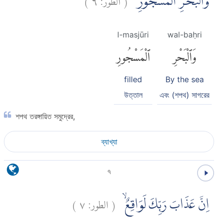
وَالْبَحْرِ الْمَسْجُوْرِۙ
l-masjūri
wal-baḥri
وَٱلْبَحْرِ
ٱلْمَسْجُورِ
filled
By the sea
উত্তাল
এবং (শপথ) সাগরের
শপথ তরঙ্গায়িত সমুদ্রের,
ব্যাখ্যা
৭
)
٧
الطور:
(
اِنَّ عَذَابَ رَبِّكَ لَوَاقِعٌۙ