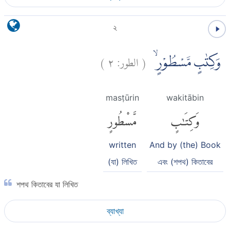
২
)
٢
الطور:
(
وَكِتٰبٍ مَّسْطُوْرٍۙ
masṭūrin
wakitābin
وَكِتَٰبٍ
مَّسْطُورٍ
written
And by (the) Book
(যা) লিখিত
এবং (শপথ) কিতাবের
শপথ কিতাবের যা লিখিত
ব্যাখ্যা