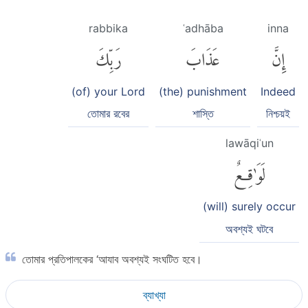
rabbika
ʿadhāba
inna
إِنَّ
عَذَابَ
رَبِّكَ
(of) your Lord
(the) punishment
Indeed
তোমার রবের
শাস্তি
নিশ্চয়ই
lawāqiʿun
لَوَٰقِعٌ
(will) surely occur
অবশ্যই ঘটবে
তোমার প্রতিপালকের ‘আযাব অবশ্যই সংঘটিত হবে।
ব্যাখ্যা