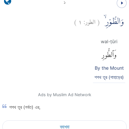
১
)
١
الطور:
(
وَالطُّوْرِۙ
wal-ṭūri
وَٱلطُّورِ
By the Mount
শপথ তূর (পাহাড়ের)
Ads by Muslim Ad Network
শপথ তূর (পর্বত) এর,
ব্যাখ্যা