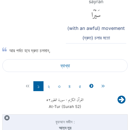
sayran
سَيْرًا
(with an awful) movement
(দ্রুত) চলার মতো
আর পর্বত হবে দ্রুত চলমান,
ব্যাখ্যা
১
২
৩
৪
৫
٥٢
- سورة الطور
القرآن الكريم
At-Tur (Surah
52
)
কুরআন মজীদ :
আত্ব তূর