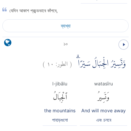
যেদিন আকাশ প্রচন্ডভাবে কাঁপবে,
ব্যাখ্যা
১০
)
١٠
الطور:
(
وَّتَسِيْرُ الْجِبَالُ سَيْرًاۗ
l-jibālu
watasīru
وَتَسِيرُ
ٱلْجِبَالُ
the mountains
And will move away
পাহাড়গুলো
এবং চলবে