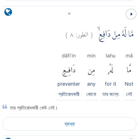
৮
)
٨
الطور:
(
مَّا لَهٗ مِنْ دَافِعٍۙ
dāfiʿin
min
lahu
mā
مَّا
لَهُۥ
مِن
دَافِعٍ
preventer
any
for it
Not
প্রতিরোধকারী
কোনো
তার জন্যে
নেই
তার প্রতিরোধকারী কেউ নেই।
ব্যাখ্যা