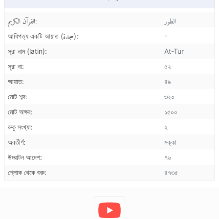
الطور
القرآن الكريم:
سجدة
-
আধিপত্য একটি আয়াত (
):
সূরা নাম (latin):
At-Tur
সূরা না:
৫২
আয়াত:
৪৯
মোট শব্দ:
৩২০
মোট অক্ষর:
১৫০০
রুকু সংখ্যা:
২
অবতীর্ণ:
মক্কা
উদ্ঘাটন আদেশ:
৭৬
শ্লোক থেকে শুরু:
৪৭৩৫