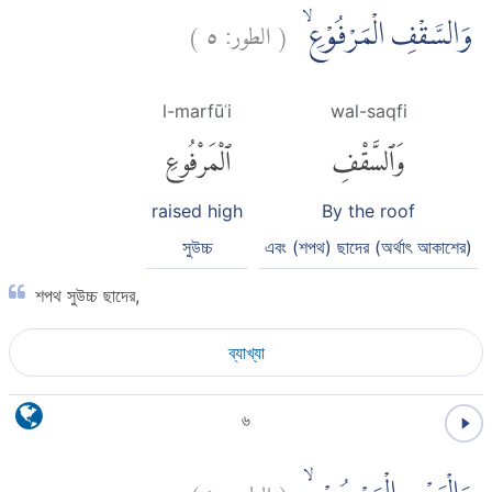
)
٥
الطور:
(
وَالسَّقْفِ الْمَرْفُوْعِۙ
l-marfūʿi
wal-saqfi
وَٱلسَّقْفِ
ٱلْمَرْفُوعِ
raised high
By the roof
সুউচ্চ
এবং (শপথ) ছাদের (অর্থাৎ আকাশের)
শপথ সুউচ্চ ছাদের,
ব্যাখ্যা
৬
)
٦
الطور:
(