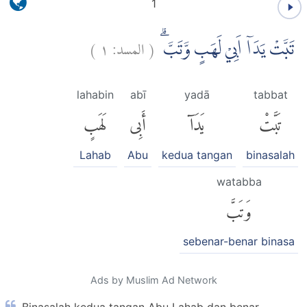
1
)
١
المسد:
(
تَبَّتْ يَدَآ اَبِيْ لَهَبٍ وَّتَبَّۗ
lahabin
abī
yadā
tabbat
تَبَّتْ
يَدَآ
أَبِى
لَهَبٍ
Lahab
Abu
kedua tangan
binasalah
watabba
وَتَبَّ
sebenar-benar binasa
Ads by Muslim Ad Network