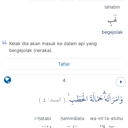
lahabin
لَهَبٍ
begejolak
Kelak dia akan masuk ke dalam api yang
bergejolak (neraka).
Tafsir
4
)
٤
المسد:
(
وَّامْرَاَتُهٗ ۗحَمَّالَةَ الْحَطَبِۚ
l-ḥaṭabi
ḥammālata
wa-im'ra-atuhu