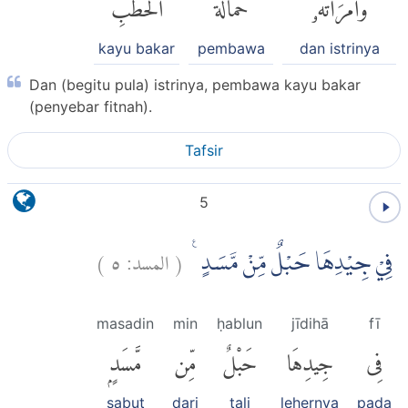
وَٱمْرَأَتُهُۥ
حَمَّالَةَ
ٱلْحَطَبِ
kayu bakar
pembawa
dan istrinya
Dan (begitu pula) istrinya, pembawa kayu bakar
(penyebar fitnah).
Tafsir
5
)
٥
المسد:
(
فِيْ جِيْدِهَا حَبْلٌ مِّنْ مَّسَدٍ ࣖ
masadin
min
ḥablun
jīdihā
fī
فِى
جِيدِهَا
حَبْلٌ
مِّن
مَّسَدٍۭ
sabut
dari
tali
lehernya
pada