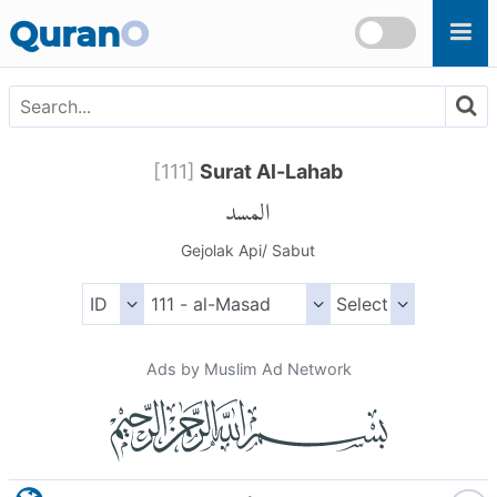
Skip to main content
Quran
O
[
111
]
Surat Al-Lahab
المسد
Gejolak Api/ Sabut
Ads by Muslim Ad Network