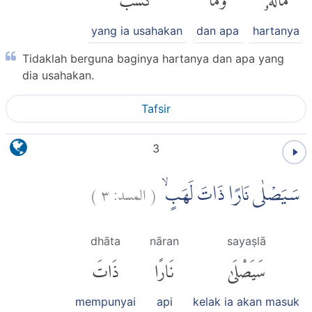
yang ia usahakan
dan apa
hartanya
Tidaklah berguna baginya hartanya dan apa yang
dia usahakan.
Tafsir
3
)
٣
المسد:
(
سَيَصْلٰى نَارًا ذَاتَ لَهَبٍۙ
dhāta
nāran
sayaṣlā
سَيَصْلَىٰ
نَارًا
ذَاتَ
mempunyai
api
kelak ia akan masuk