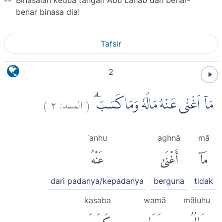
Binasalah kedua tangan Abu Lahab dan benar-
benar binasa dia!
Tafsir
2
)
٢
المسد:
(
مَآ اَغْنٰى عَنْهُ مَالُهٗ وَمَا كَسَبَۗ
ʿanhu
aghnā
mā
مَآ
أَغْنَىٰ
عَنْهُ
dari padanya/kepadanya
berguna
tidak
kasaba
wamā
māluhu
مَالُهُۥ
وَمَا
كَسَبَ