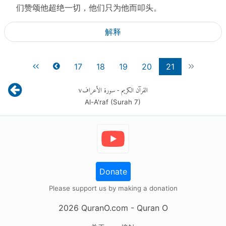
们赞颂他超绝一切，他们只为他而叩头。
解释
17
18
19
20
21
٧
- سورة الأعراف
القرآن الكريم
Al-A'raf (Surah
7
)
Donate
Please support us by making a donation
2026
QuranO.com
- Quran O