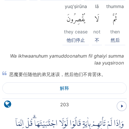
yuq'ṣirūna
lā
thumma
ثُمَّ
لَا
يُقْصِرُونَ
they cease
not
then
他们停止
不
然后
Wa ikhwaanuhum yamuddoonahum fil ghaiyi summa
laa yuqsiroon
恶魔要任随他的弟兄迷误，然后他们不肯罢休。
解释
203
وَاِذَا لَمْ تَأْتِهِمْ بِاٰيَةٍ قَالُوْا لَوْلَا اجْتَبَيْتَهَاۗ قُلْ اِنَّمَآ