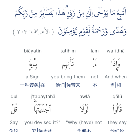
اَتَّبِعُ مَا يُوْحٰٓى اِلَيَّ مِنْ رَّبِّيْۗ هٰذَا بَصَاۤىِٕرُ مِنْ رَّبِّكُمْ
)
٢٠٣
الأعراف:
(
وَهُدًى وَّرَحْمَةٌ لِّقَوْمٍ يُّؤْمِنُوْنَ
biāyatin
tatihim
lam
wa-idhā
وَإِذَا
لَمْ
تَأْتِهِم
بِـَٔايَةٍ
a Sign
you bring them
not
And when
一种迹象|在
他们|你带来
不
当|和
qul
ij'tabaytahā
lawlā
qālū
قَالُوا۟
لَوْلَا
ٱجْتَبَيْتَهَاۚ
قُلْ
Say
you devised it?"
"Why (have) not
they say
你说
它|你虚构
为何不
他们说