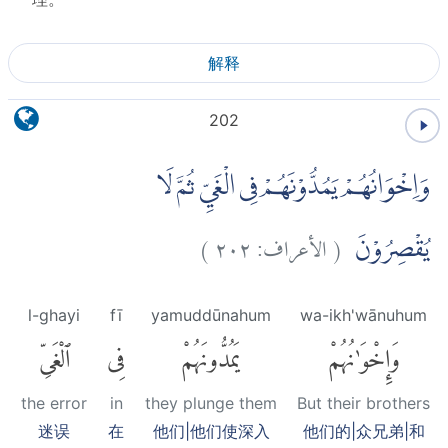
解释
202
وَاِخْوَانُهُمْ يَمُدُّوْنَهُمْ فِى الْغَيِّ ثُمَّ لَا
)
٢٠٢
الأعراف:
(
يُقْصِرُوْنَ
l-ghayi
fī
yamuddūnahum
wa-ikh'wānuhum
وَإِخْوَٰنُهُمْ
يَمُدُّونَهُمْ
فِى
ٱلْغَىِّ
the error
in
they plunge them
But their brothers
迷误
在
他们|他们使深入
他们的|众兄弟|和