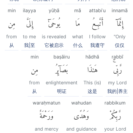
min
ilayya
yūḥā
mā
attabiʿu
innamā
إِنَّمَآ
أَتَّبِعُ
مَا
يُوحَىٰٓ
إِلَىَّ
مِن
from
to me
is revealed
what
I follow
"Only
从
我|至
它被启示
什么
我遵守
仅仅
min
baṣāiru
hādhā
rabbī
رَّبِّىۚ
هَٰذَا
بَصَآئِرُ
مِن
from
enlightenment
This (is)
my Lord
从
明证
这是
我的|养主
waraḥmatun
wahudan
rabbikum
رَّبِّكُمْ
وَهُدًى
وَرَحْمَةٌ
and mercy
and guidance
your Lord