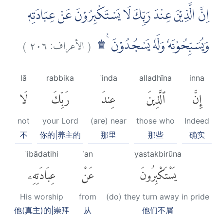
اِنَّ الَّذِيْنَ عِنْدَ رَبِّكَ لَا يَسْتَكْبِرُوْنَ عَنْ عِبَادَتِهٖ
)
٢٠٦
الأعراف:
(
وَيُسَبِّحُوْنَهٗ وَلَهٗ يَسْجُدُوْنَ ࣖ ۩
lā
rabbika
ʿinda
alladhīna
inna
إِنَّ
ٱلَّذِينَ
عِندَ
رَبِّكَ
لَا
not
your Lord
(are) near
those who
Indeed
不
你的|养主的
那里
那些
确实
ʿibādatihi
ʿan
yastakbirūna
يَسْتَكْبِرُونَ
عَنْ
عِبَادَتِهِۦ
His worship
from
(do) they turn away in pride
他(真主)的|崇拜
从
他们不屑