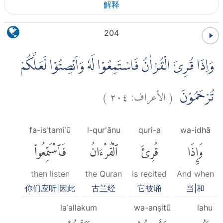
解释
204
وَاِذَا قُرِئَ الْقُرْاٰنُ فَاسْتَمِعُوْا لَهٗ وَاَنْصِتُوْا لَعَلَّكُمْ
)
٢٠٤
الأعراف:
(
تُرْحَمُوْنَ
fa-is'tamiʿū
l-qur'ānu
quri-a
wa-idhā
وَإِذَا
قُرِئَ
ٱلْقُرْءَانُ
فَٱسْتَمِعُوا۟
then listen
the Quran
is recited
And when
你们应听|因此
古兰经
它被诵
当|和
laʿallakum
wa-anṣitū
lahu