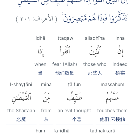
اِنَّ الَّذِيْنَ اتَّقَوْا اِذَا مَسَّهُمْ طٰۤىِٕفٌ مِّنَ الشَّيْطٰنِ
)
٢٠١
الأعراف:
(
تَذَكَّرُوْا فَاِذَا هُمْ مُّبْصِرُوْنَۚ
idhā
ittaqaw
alladhīna
inna
إِنَّ
ٱلَّذِينَ
ٱتَّقَوْا۟
إِذَا
when
fear (Allah)
those who
Indeed
当
他们敬畏
那些人
确实
l-shayṭāni
mina
ṭāifun
massahum
مَسَّهُمْ
طَٰٓئِفٌ
مِّنَ
ٱلشَّيْطَٰنِ
the Shaitaan
from
an evil thought
touches them
恶魔
从
一个恶
他们|它接触
hum
fa-idhā
tadhakkarū