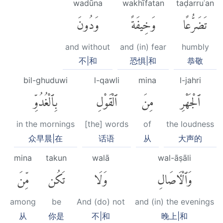
wadūna
wakhīfatan
taḍarruʿan
تَضَرُّعًا
وَخِيفَةً
وَدُونَ
and without
and (in) fear
humbly
不|和
恐惧|和
恭敬
bil-ghuduwi
l-qawli
mina
l-jahri
ٱلْجَهْرِ
مِنَ
ٱلْقَوْلِ
بِٱلْغُدُوِّ
in the mornings
[the] words
of
the loudness
众早晨|在
话语
从
大声的
mina
takun
walā
wal-āṣāli
وَٱلْءَاصَالِ
وَلَا
تَكُن
مِّنَ
among
be
And (do) not
and (in) the evenings
从
你是
不|和
晚上|和