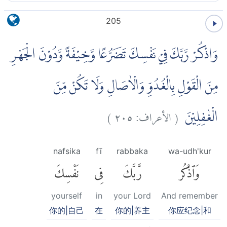
205
وَاذْكُرْ رَّبَّكَ فِيْ نَفْسِكَ تَضَرُّعًا وَّخِيْفَةً وَّدُوْنَ الْجَهْرِ
مِنَ الْقَوْلِ بِالْغُدُوِّ وَالْاٰصَالِ وَلَا تَكُنْ مِّنَ
)
٢٠٥
الأعراف:
(
الْغٰفِلِيْنَ
nafsika
fī
rabbaka
wa-udh'kur
وَٱذْكُر
رَّبَّكَ
فِى
نَفْسِكَ
yourself
in
your Lord
And remember
你的|自己
在
你的|养主
你应纪念|和