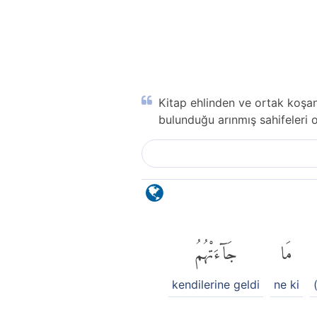
Kitap ehlinden ve ortak koşan
bulunduğu arınmış sahifeleri 
مَا
جَآءَتْهُمُ
kendilerine geldi
ne ki