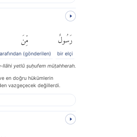
رَسُولٌ
مِّنَ
tarafından (gönderilen)
bir elçi
-llâhi yetlû ṣuḥufem müṭahherah.
n ve en doğru hükümlerin
den vazgeçecek değillerdi.