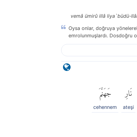
vemâ ümirû illâ liya`büdü-ll
Oysa onlar, doğruya yönelerek
emrolunmuşlardı. Dosdoğru ol
نَارِ
جَهَنَّمَ
cehennem
ateşi