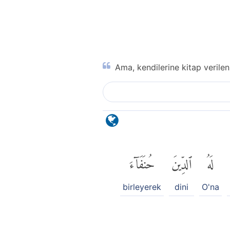
Ama, kendilerine kitap verilen
لَهُ
ٱلدِّينَ
حُنَفَآءَ
birleyerek
dini
O'na