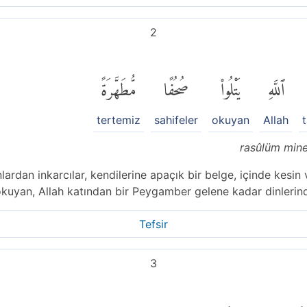
2
ٱللَّهِ
يَتْلُوا۟
صُحُفًا
مُّطَهَّرَةً
tertemiz
sahifeler
okuyan
Allah
rasûlüm mine
lardan inkarcılar, kendilerine apaçık bir belge, içinde kesi
okuyan, Allah katından bir Peygamber gelene kadar dinlerin
Tefsir
3