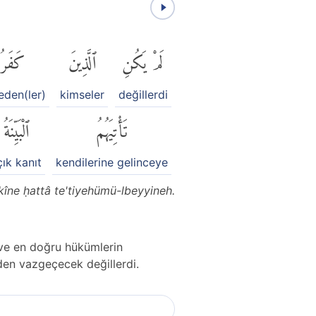
لَمْ يَكُنِ
ٱلَّذِينَ
كَفَرُو
eden(ler)
kimseler
değillerdi
تَأْتِيَهُمُ
ٱلْبَيِّنَةُ
çık kanıt
kendilerine gelinceye
kîne ḥattâ te'tiyehümü-lbeyyineh.
n ve en doğru hükümlerin
den vazgeçecek değillerdi.