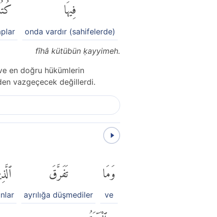
فِيهَا
كُتُ
aplar
onda vardır (sahifelerde)
fîhâ kütübün ḳayyimeh.
n ve en doğru hükümlerin
den vazgeçecek değillerdi.
وَمَا
تَفَرَّقَ
ٱلَّذِ
nlar
ayrılığa düşmediler
ve
ٱلْبَيِّنَةُ