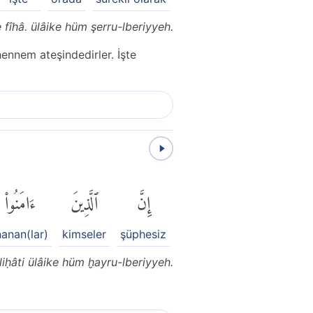
e fîhâ. ülâike hüm şerru-lberiyyeh.
hennem ateşindedirler. İşte
إِنَّ
ٱلَّذِينَ
ءَامَنُوا۟
nanan(lar)
kimseler
şüphesiz
iḥâti ülâike hüm ḫayru-lberiyyeh.