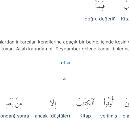
بٌ
قَيِّمَةٌ
doğru değerli'
Kit
lardan inkarcılar, kendilerine apaçık bir belge, içinde kesi
okuyan, Allah katından bir Peygamber gelene kadar dinlerin
Tefsir
4
ينَ
أُوتُوا۟
ٱلْكِتَٰبَ
إِلَّا
مِنۢ بَعْدِ
(ondan) sonra
ancak (düştüler)
Kitap
verilmiş
ola