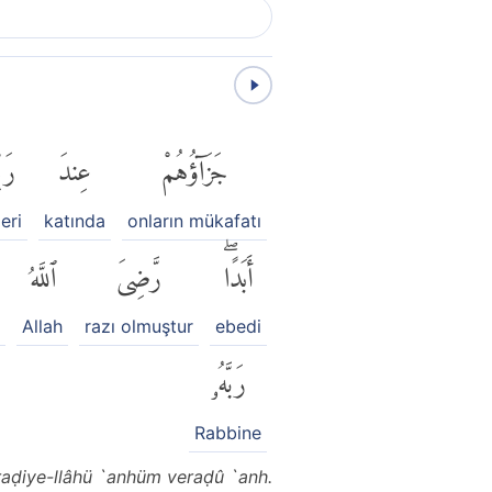
جَزَآؤُهُمْ
عِندَ
رَبّ
eri
katında
onların mükafatı
أَبَدًاۖ
رَّضِىَ
ٱللَّهُ
Allah
razı olmuştur
ebedi
رَبَّهُۥ
Rabbine
 raḍiye-llâhü `anhüm veraḍû `anh.