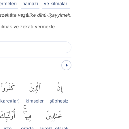
ermeleri
namazı
ve kılmaları
-zzekâte veẕâlike dînü-lḳayyimeh.
 kılmak ve zekatı vermekle
إِنَّ
ٱلَّذِينَ
كَفَرُوا۟
nkarcı(lar)
kimseler
şüphesiz
خَٰلِدِينَ
فِيهَآۚ
أُو۟لَٰٓئِكَ
işte
orada
sürekli olarak