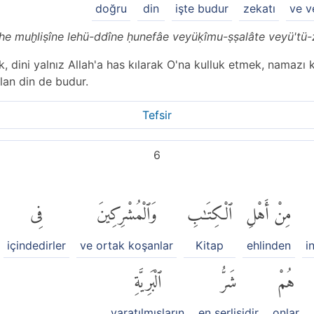
doğru
din
işte budur
zekatı
ve v
âhe muḫliṣîne lehü-ddîne ḥunefâe veyüḳîmu-ṣṣalâte veyü'tü
, dini yalnız Allah'a has kılarak O'na kulluk etmek, namazı
an din de budur.
Tefsir
6
مِنْ أَهْلِ
ٱلْكِتَٰبِ
وَٱلْمُشْرِكِينَ
فِى
içindedirler
ve ortak koşanlar
Kitap
ehlinden
i
هُمْ
شَرُّ
ٱلْبَرِيَّةِ
yaratılmışların
en şerlisidir
onlar