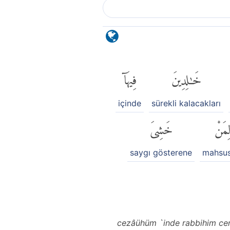
خَٰلِدِينَ
فِيهَآ
içinde
sürekli kalacakları
ِمَنْ
خَشِىَ
saygı gösterene
mahsus
cezâühüm `inde rabbihim cenn