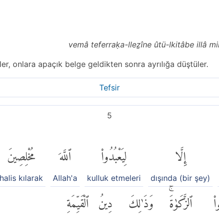
vemâ teferraḳa-lleẕîne ûtü-lkitâbe illâ
ler, onlara apaçık belge geldikten sonra ayrılığa düştüler.
Tefsir
5
إِلَّا
لِيَعْبُدُوا۟
ٱللَّهَ
مُخْلِصِينَ
halis kılarak
Allah'a
kulluk etmeleri
dışında (bir şey)
ا۟
ٱلزَّكَوٰةَۚ
وَذَٰلِكَ
دِينُ
ٱلْقَيِّمَةِ