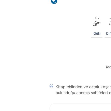
َ
حَتَّىٰ
dek
bı
le
Kitap ehlinden ve ortak koşan
bulunduğu arınmış sahifeleri 