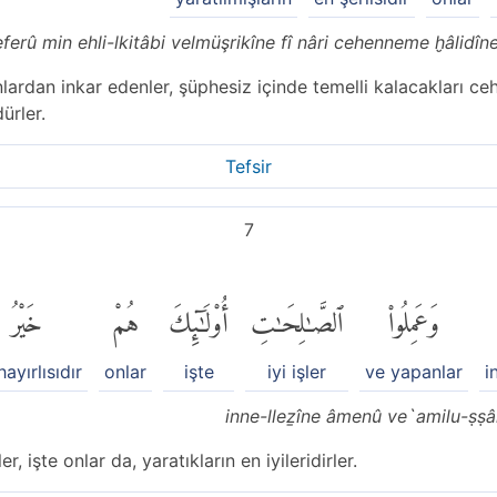
eferû min ehli-lkitâbi velmüşrikîne fî nâri cehenneme ḫâlidîn
lardan inkar edenler, şüphesiz içinde temelli kalacakları ce
ürler.
Tefsir
7
وَعَمِلُوا۟
ٱلصَّٰلِحَٰتِ
أُو۟لَٰٓئِكَ
هُمْ
خَيْرُ
hayırlısıdır
onlar
işte
iyi işler
ve yapanlar
i
inne-lleẕîne âmenû ve`amilu-ṣṣâl
er, işte onlar da, yaratıkların en iyileridirler.