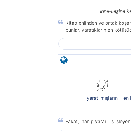
inne-lleẕîne k
Kitap ehlinden ve ortak koşan
bunlar, yaratıkların en kötüsüd
ٱلْبَرِيَّةِ
yaratılmışların
en 
Fakat, inanıp yararlı iş işleyenl