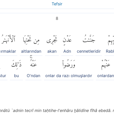
Tefsir
8
ِهِمْ
جَنَّٰتُ
عَدْنٍ
تَجْرِى
مِن تَحْتِهَا
ٱلْأَنْهَٰرُ
ırmaklar
altlarından
akan
Adn
cennetleridir
Rabl
عَنْهُمْ
وَرَضُوا۟
عَنْهُۚ
ذَٰلِكَ
ل
tur
bu
O'ndan
onlar da razı olmuşlardır
onlardan
âtü `adnin tecrî min taḥtihe-l'enhâru ḫâlidîne fîhâ ebedâ.