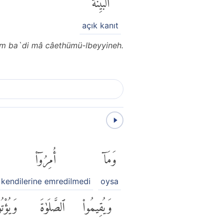
açık kanıt
 mim ba`di mâ câethümü-lbeyyineh.
وَمَآ
أُمِرُوٓا۟
kendilerine emredilmedi
oysa
وَيُقِيمُوا۟
ٱلصَّلَوٰةَ
وَيُؤْتُو