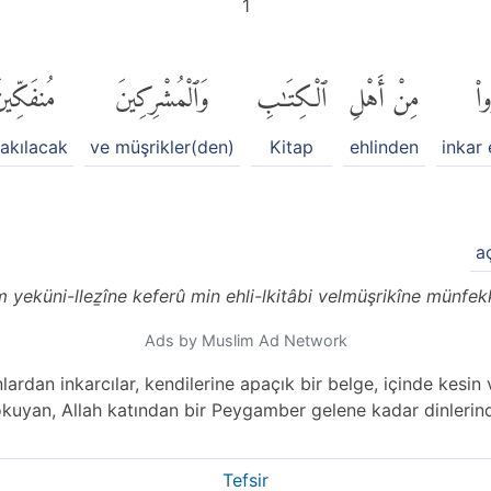
1
ا۟
مِنْ أَهْلِ
ٱلْكِتَٰبِ
وَٱلْمُشْرِكِينَ
مُنفَكِّين
rakılacak
ve müşrikler(den)
Kitap
ehlinden
inkar 
a
m yeküni-lleẕîne keferû min ehli-lkitâbi velmüşrikîne münfek
Ads by Muslim Ad Network
lardan inkarcılar, kendilerine apaçık bir belge, içinde kesi
okuyan, Allah katından bir Peygamber gelene kadar dinlerin
Tefsir