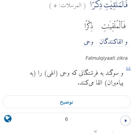
(
المرسلات:
٥
)
فَالْمُلْقِيٰتِ ذِكْرًاۙ
فَٱلْمُلْقِيَٰتِ
ذِكْرًا
و القاکنندگان
وحی
Falmulqiyaati zikra
و سوگند به فرشتگانی که وحی (الهی) را (به
پیامبران) القا می‌کنند.
توضیح
6