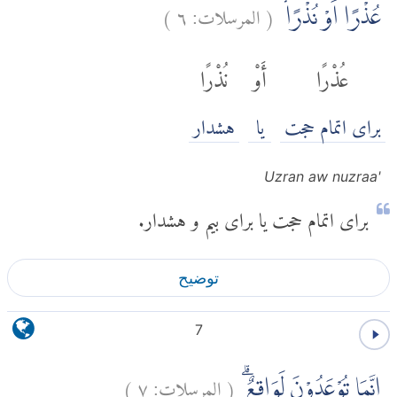
(
المرسلات:
٦
)
عُذْرًا اَوْ نُذْرًاۙ
عُذْرًا
أَوْ
نُذْرًا
برای اتمام حجت
يا
هشدار
'Uzran aw nuzraa
برای اتمام حجت یا برای بیم و هشدار.
توضیح
7
(
المرسلات:
٧
)
اِنَّمَا تُوْعَدُوْنَ لَوَاقِعٌۗ