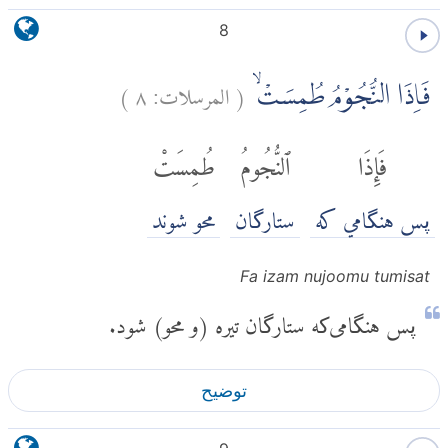
8
(
المرسلات:
٨
)
فَاِذَا النُّجُوْمُ طُمِسَتْۙ
فَإِذَا
ٱلنُّجُومُ
طُمِسَتْ
پس هنگامي كه
ستارگان
محو شوند
Fa izam nujoomu tumisat
پس هنگامی‌که ستارگان تیره (و محو) شود.
توضیح