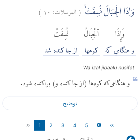
(
المرسلات:
١٠
)
وَاِذَا الْجِبَالُ نُسِفَتْۙ
وَإِذَا
ٱلْجِبَالُ
نُسِفَتْ
و هنگامي كه
کوهها
از جا کنده شد
Wa izal jibaalu nusifat
و هنگامی‌که کوه‌ها (از جا کنده و) پراکنده شود.
توضیح
1
2
3
4
5
القرآن الكريم
- سورة المرسلات
٧٧