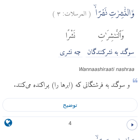
(
المرسلات:
٣
)
وَّالنّٰشِرٰتِ نَشْرًاۙ
وَٱلنَّٰشِرَٰتِ
نَشْرًا
سوگند به نشرکنندگان
چه نشری
Wannaashiraati nashraa
و سوگند به فرشتگانی که (ابرها را) پراکنده می‌کنند.
توضیح
4