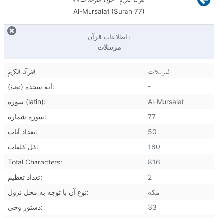
Al-Mursalat (Surah
77
)
اطلاعات قرآن :
مرسلات
المرسلات
القرآن الكريم:
سجدة
-
):
آیه سجده (
Al-Mursalat
سوره (latin):
77
سوره شماره:
50
تعداد آیات:
180
کل کلمات:
Total Characters:
816
2
تعداد تعظیم:
مکه
نوع آن با توجه به محل نزول:
33
دستور وحی: