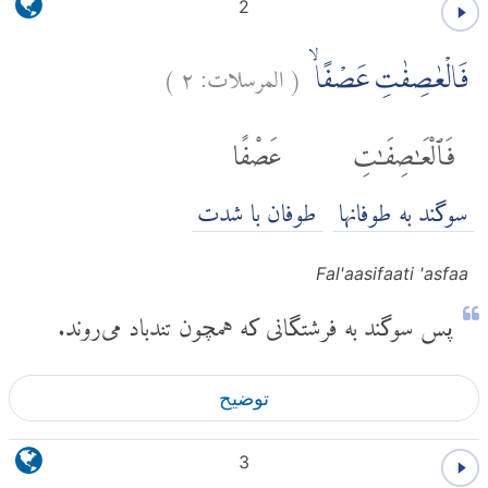
2
(
المرسلات:
٢
)
فَالْعٰصِفٰتِ عَصْفًاۙ
فَٱلْعَٰصِفَٰتِ
عَصْفًا
سوگند به طوفانها
طوفان با شدت
Fal'aasifaati 'asfaa
پس سوگند به فرشتگانی که همچون تندباد می‌روند.
توضیح
3