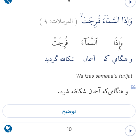
9
(
المرسلات:
٩
)
وَاِذَا السَّمَاۤءُ فُرِجَتْۙ
وَإِذَا
ٱلسَّمَآءُ
فُرِجَتْ
و هنگامي كه
آسمان
شکافته گردید
Wa izas samaaa'u furijat
و هنگامی‌که آسمان شکافته شود.
توضیح
10