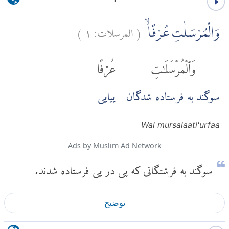
(
المرسلات:
١
)
وَالْمُرْسَلٰتِ عُرْفًاۙ
وَٱلْمُرْسَلَٰتِ
عُرْفًا
سوگند به فرستاده شدگان
پیاپی
Wal mursalaati'urfaa
Ads by Muslim Ad Network
سوگند به فرشتگانی که پی در پی فرستاده شدند.
توضیح