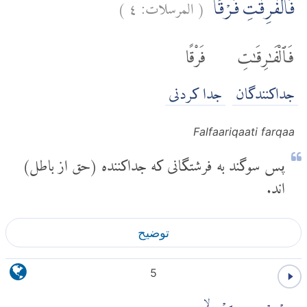
(
المرسلات:
٤
)
فَالْفٰرِقٰتِ فَرْقًاۙ
فَٱلْفَٰرِقَٰتِ
فَرْقًا
جداکنندگان
جدا کردنی
Falfaariqaati farqaa
پس سوگند به فرشتگانی که جداکننده (حق از باطل)
اند.
توضیح
5