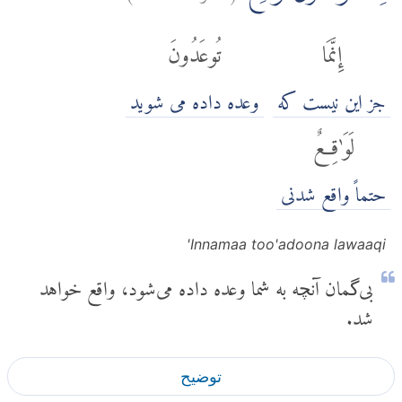
إِنَّمَا
تُوعَدُونَ
جز اين نيست كه
وعده داده می شوید
لَوَٰقِعٌ
حتماً واقع شدنی
Innamaa too'adoona lawaaqi'
بی‌گمان آنچه به شما وعده داده می‌شود، واقع خواهد
شد.
توضیح