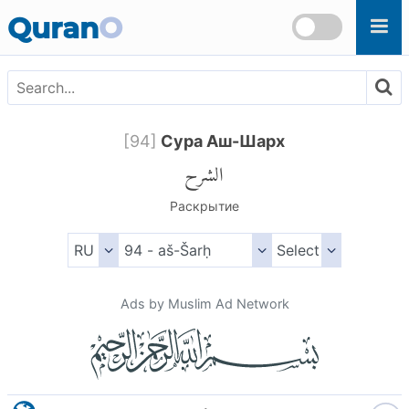
Skip to main content
Quran
O
[
94
]
Сура Аш-Шарх
الشرح
Раскрытие
Ads by Muslim Ad Network