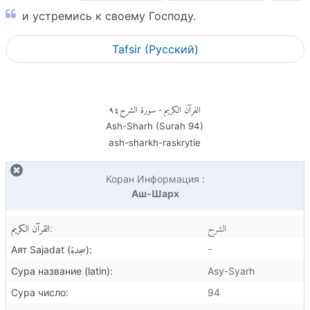
и устремись к своему Господу.
Tafsir (Pусский)
٩٤
- سورة الشرح
القرآن الكريم
Ash-Sharh (Surah
94
)
ash-sharkh-raskrytie
Коран Информация :
Аш-Шарх
الشرح
القرآن الكريم:
سجدة
-
Аят Sajadat (
):
Сура название (latin):
Asy-Syarh
Сура число:
94