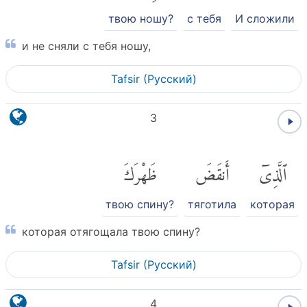
твою ношу?
с тебя
И сложили
и не сняли с тебя ношу,
Tafsir (Pусский)
3
ٱلَّذِىٓ
أَنقَضَ
ظَهْرَكَ
твою спину?
тяготила
которая
которая отягощала твою спину?
Tafsir (Pусский)
4