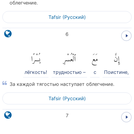
облегчение.
Tafsir (Pусский)
6
إِنَّ
مَعَ
ٱلْعُسْرِ
يُسْرًا
лёгкость!
трудностью –
с
Поистине,
За каждой тягостью наступает облегчение.
Tafsir (Pусский)
7