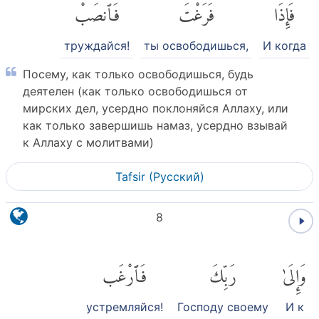
فَإِذَا
فَرَغْتَ
فَٱنصَبْ
труждайся!
ты освободишься,
И когда
Посему, как только освободишься, будь
деятелен (как только освободишься от
мирских дел, усердно поклоняйся Аллаху, или
как только завершишь намаз, усердно взывай
к Аллаху с молитвами)
Tafsir (Pусский)
8
وَإِلَىٰ
رَبِّكَ
فَٱرْغَب
устремляйся!
Господу своему
И к