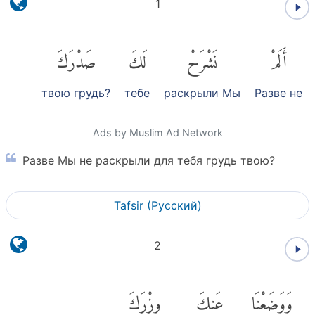
1
أَلَمْ
نَشْرَحْ
لَكَ
صَدْرَكَ
твою грудь?
тебе
раскрыли Мы
Разве не
Ads by Muslim Ad Network
Разве Мы не раскрыли для тебя грудь твою?
Tafsir (Pусский)
2
وَوَضَعْنَا
عَنكَ
وِزْرَكَ