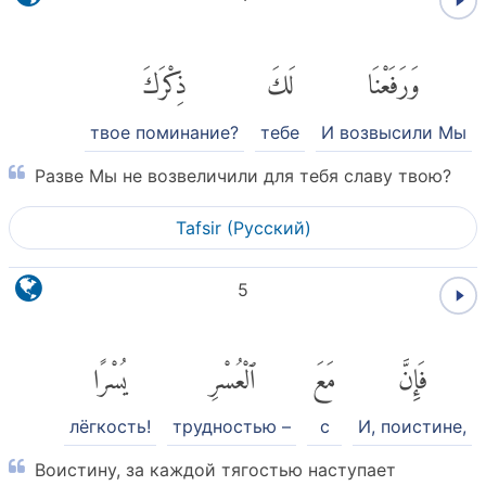
وَرَفَعْنَا
لَكَ
ذِكْرَكَ
твое поминание?
тебе
И возвысили Мы
Разве Мы не возвеличили для тебя славу твою?
Tafsir (Pусский)
5
فَإِنَّ
مَعَ
ٱلْعُسْرِ
يُسْرًا
лёгкость!
трудностью –
с
И, поистине,
Воистину, за каждой тягостью наступает