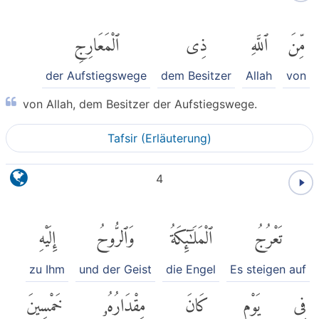
مِّنَ
ٱللَّهِ
ذِى
ٱلْمَعَارِجِ
der Aufstiegswege
dem Besitzer
Allah
von
von Allah, dem Besitzer der Aufstiegswege.
Tafsir (Erläuterung)
4
تَعْرُجُ
ٱلْمَلَٰٓئِكَةُ
وَٱلرُّوحُ
إِلَيْهِ
zu Ihm
und der Geist
die Engel
Es steigen auf
فِى
يَوْمٍ
كَانَ
مِقْدَارُهُۥ
خَمْسِينَ