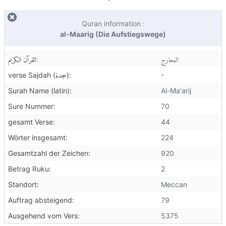
Quran information :
al-Maarig (Die Aufstiegswege)
المعارج
القرآن الكريم:
سجدة
-
verse Sajdah (
):
Surah Name (latin):
Al-Ma'arij
Sure Nummer:
70
gesamt Verse:
44
Wörter insgesamt:
224
Gesamtzahl der Zeichen:
920
Betrag Ruku:
2
Standort:
Meccan
Auftrag absteigend:
79
Ausgehend vom Vers:
5375