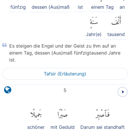
fünfzig
dessen (Aus)maß
ist
einem Tag
an
أَلْفَ
سَنَةٍ
Jahr(e)
tausend
Es steigen die Engel und der Geist zu Ihm auf an
einem Tag, dessen (Aus)maß fünfzigtausend Jahre
ist.
Tafsir (Erläuterung)
5
فَٱصْبِرْ
صَبْرًا
جَمِيلًا
schöner
mit Geduld
Darum sei standhaft