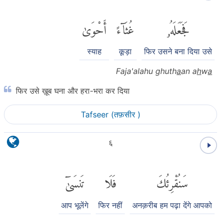
فَجَعَلَهُۥ
غُثَآءً
أَحْوَىٰ
स्याह
कूड़ा
फिर उसने बना दिया उसे
Faja'alahu ghuth
a
an a
h
w
a
फिर उसे ख़ूब घना और हरा-भरा कर दिया
Tafseer (तफ़सीर )
६
سَنُقْرِئُكَ
فَلَا
تَنسَىٰٓ
आप भूलेंगे
फिर नहीं
अनक़रीब हम पढ़ा देंगे आपको