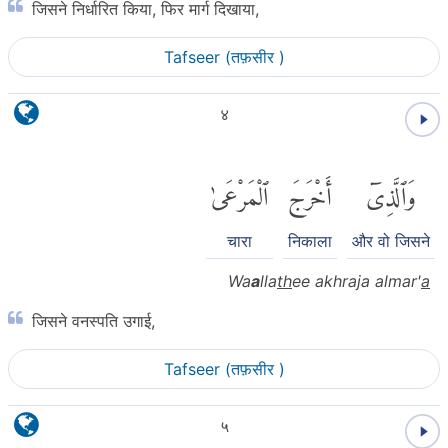
जिसने निर्धारित किया, फिर मार्ग दिखाया,
Tafseer (तफ़सीर )
४
وَٱلَّذِىٓ
أَخْرَجَ
ٱلْمَرْعَىٰ
चारा
निकाला
और वो जिसने
Wa
a
lla
th
ee akhraja almar'
a
जिसने वनस्पति उगाई,
Tafseer (तफ़सीर )
५