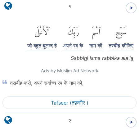
१
سَبِّحِ
ٱسْمَ
رَبِّكَ
ٱلْأَعْلَى
जो बहुत बुलन्द है
अपने रब के
नाम की
तस्बीह कीजिए
Sabbi
h
i isma rabbika ala'l
a
Ads by Muslim Ad Network
तसबीह करो, अपने सर्वाच्च रब के नाम की,
Tafseer (तफ़सीर )
२