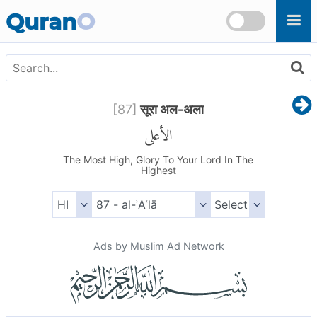
Skip to main content
Quran
O
[
87
]
सूरा अल-अला
الأعلى
The Most High, Glory To Your Lord In The
Highest
Ads by Muslim Ad Network