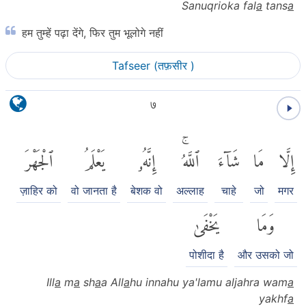
Sanuqrioka fal
a
tans
a
हम तुम्हें पढ़ा देंगे, फिर तुम भूलोगे नहीं
Tafseer (तफ़सीर )
७
إِلَّا
مَا
شَآءَ
ٱللَّهُۚ
إِنَّهُۥ
يَعْلَمُ
ٱلْجَهْرَ
ज़ाहिर को
वो जानता है
बेशक वो
अल्लाह
चाहे
जो
मगर
وَمَا
يَخْفَىٰ
पोशीदा है
और उसको जो
Ill
a
m
a
sh
a
a All
a
hu innahu ya'lamu aljahra wam
a
yakhf
a