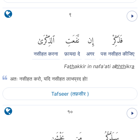
९
فَذَكِّرْ
إِن
نَّفَعَتِ
ٱلذِّكْرَىٰ
नसीहत करना
फ़ायदा दे
अगर
पस नसीहत कीजिए
Fa
th
akkir in nafa'ati a
l
thth
ikr
a
अतः नसीहत करो, यदि नसीहत लाभप्रद हो!
Tafseer (तफ़सीर )
१०
سَيَذَّكَّرُ
مَن
يَخْشَىٰ