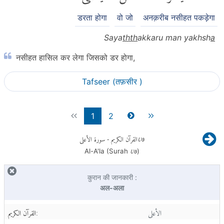
डरता होगा
वो जो
अनक़रीब नसीहत पकड़ेगा
Saya
thth
akkaru man yakhsh
a
नसीहत हासिल कर लेगा जिसको डर होगा,
Tafseer (तफ़सीर )
1
2
- سورة الأعلى
القرآن الكريم
८७
Al-A'la (Surah
८७
)
कुरान की जानकारी :
अल-अला
الأعلى
القرآن الكريم: