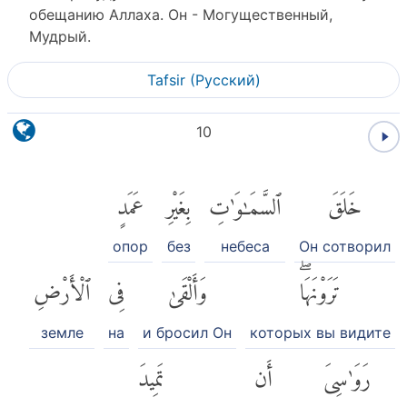
обещанию Аллаха. Он - Могущественный,
Мудрый.
Tafsir (Pусский)
10
خَلَقَ
ٱلسَّمَٰوَٰتِ
بِغَيْرِ
عَمَدٍ
опор
без
небеса
Он сотворил
تَرَوْنَهَاۖ
وَأَلْقَىٰ
فِى
ٱلْأَرْضِ
земле
на
и бросил Он
которых вы видите
رَوَٰسِىَ
أَن
تَمِيدَ