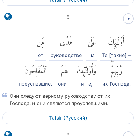
5
أُو۟لَٰٓئِكَ
عَلَىٰ
هُدًى
مِّن
от
руководстве
на
Те [такие] –
رَّبِّهِمْۖ
وَأُو۟لَٰٓئِكَ
هُمُ
ٱلْمُفْلِحُونَ
преуспевшие.
они –
и те,
их Господа,
Они следуют верному руководству от их
Господа, и они являются преуспевшими.
Tafsir (Pусский)
6