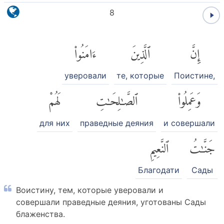
8
إِنَّ
ٱلَّذِينَ
ءَامَنُوا۟
уверовали
те, которые
Поистине,
وَعَمِلُوا۟
ٱلصَّٰلِحَٰتِ
لَهُمْ
для них
праведные деяния
и совершали
جَنَّٰتُ
ٱلنَّعِيمِ
Благодати
Сады
Воистину, тем, которые уверовали и
совершали праведные деяния, уготованы Сады
блаженства.