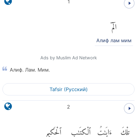
1
الٓمٓ
Алиф лам мим
Ads by Muslim Ad Network
Алиф. Лам. Мим.
Tafsir (Pусский)
2
تِلْكَ
ءَايَٰتُ
ٱلْكِتَٰبِ
ٱلْحَكِيمِ