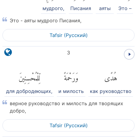
мудрого,
Писания
аяты
Это –
Это - аяты мудрого Писания,
Tafsir (Pусский)
3
هُدًى
وَرَحْمَةً
لِّلْمُحْسِنِينَ
для добродеющих,
и милость
как руководство
верное руководство и милость для творящих
добро,
Tafsir (Pусский)