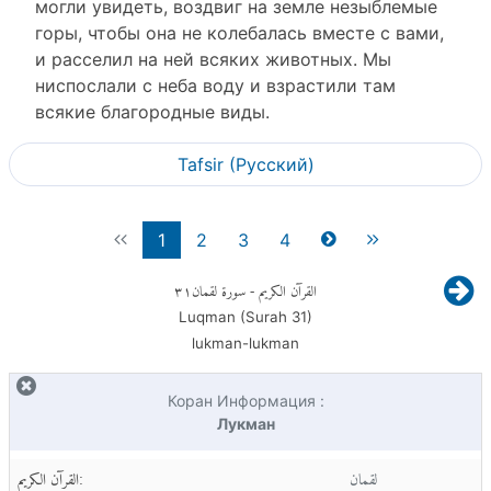
могли увидеть, воздвиг на земле незыблемые
горы, чтобы она не колебалась вместе с вами,
и расселил на ней всяких животных. Мы
ниспослали с неба воду и взрастили там
всякие благородные виды.
Tafsir (Pусский)
1
2
3
4
٣١
- سورة لقمان
القرآن الكريم
Luqman (Surah
31
)
lukman-lukman
Коран Информация :
Лукман
لقمان
القرآن الكريم: