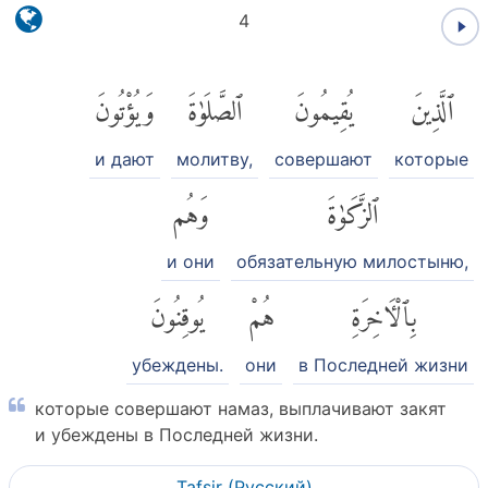
4
ٱلَّذِينَ
يُقِيمُونَ
ٱلصَّلَوٰةَ
وَيُؤْتُونَ
и дают
молитву,
совершают
которые
ٱلزَّكَوٰةَ
وَهُم
и они
обязательную милостыню,
بِٱلْءَاخِرَةِ
هُمْ
يُوقِنُونَ
убеждены.
они
в Последней жизни
которые совершают намаз, выплачивают закят
и убеждены в Последней жизни.
Tafsir (Pусский)