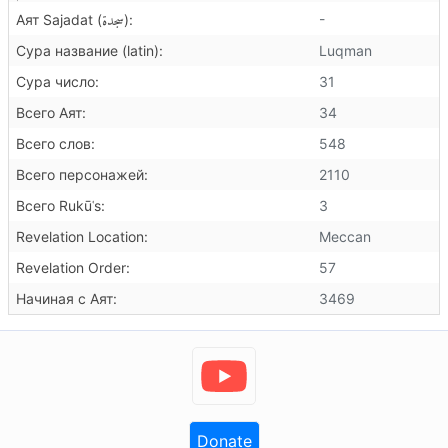
سجدة
-
Аят Sajadat (
):
Сура название (latin):
Luqman
Сура число:
31
Всего Аят:
34
Всего слов:
548
Всего персонажей:
2110
Всего Rukūʿs:
3
Revelation Location:
Meccan
Revelation Order:
57
Начиная с Аят:
3469
Donate