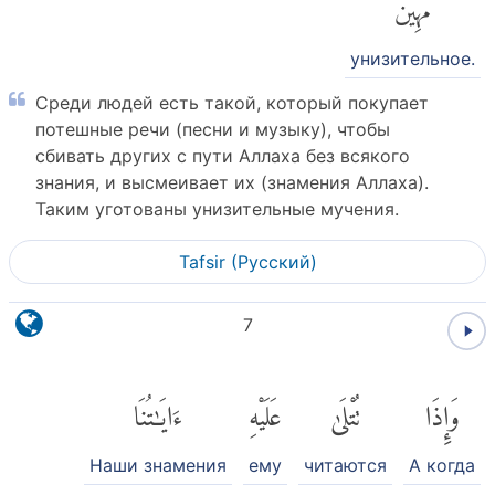
مُّهِينٌ
унизительное.
Среди людей есть такой, который покупает
потешные речи (песни и музыку), чтобы
сбивать других с пути Аллаха без всякого
знания, и высмеивает их (знамения Аллаха).
Таким уготованы унизительные мучения.
Tafsir (Pусский)
7
وَإِذَا
تُتْلَىٰ
عَلَيْهِ
ءَايَٰتُنَا
Наши знамения
ему
читаются
А когда