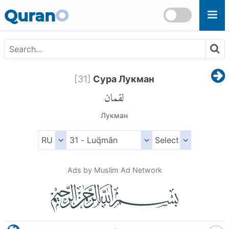
Skip to main content
Quran
O
[
31
]
Сура Лукман
لقمان
Лукман
Ads by Muslim Ad Network