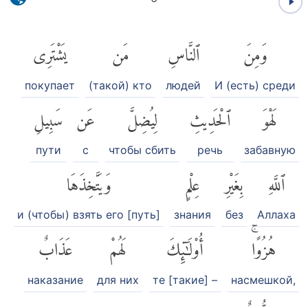
وَمِنَ
ٱلنَّاسِ
مَن
يَشْتَرِى
покупает
(такой) кто
людей
И (есть) среди
لَهْوَ
ٱلْحَدِيثِ
لِيُضِلَّ
عَن
سَبِيلِ
пути
с
чтобы сбить
речь
забавную
ٱللَّهِ
بِغَيْرِ
عِلْمٍ
وَيَتَّخِذَهَا
и (чтобы) взять его [путь]
знания
без
Аллаха
هُزُوًاۚ
أُو۟لَٰٓئِكَ
لَهُمْ
عَذَابٌ
наказание
для них
те [такие] –
насмешкой,