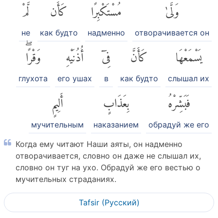
وَلَّىٰ
مُسْتَكْبِرًا
كَأَن
لَّمْ
не
как будто
надменно
отворачивается он
يَسْمَعْهَا
كَأَنَّ
فِىٓ
أُذُنَيْهِ
وَقْرًاۖ
глухота
его ушах
в
как будто
слышал их
فَبَشِّرْهُ
بِعَذَابٍ
أَلِيمٍ
мучительным
наказанием
обрадуй же его
Когда ему читают Наши аяты, он надменно
отворачивается, словно он даже не слышал их,
словно он туг на ухо. Обрадуй же его вестью о
мучительных страданиях.
Tafsir (Pусский)