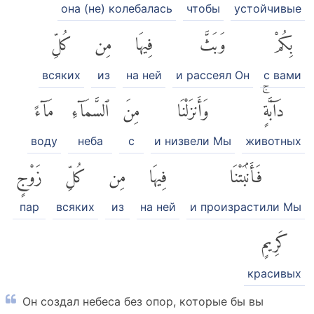
она (не) колебалась
чтобы
устойчивые
بِكُمْ
وَبَثَّ
فِيهَا
مِن
كُلِّ
всяких
из
на ней
и рассеял Он
с вами
دَآبَّةٍۚ
وَأَنزَلْنَا
مِنَ
ٱلسَّمَآءِ
مَآءً
воду
неба
с
и низвели Мы
животных
فَأَنۢبَتْنَا
فِيهَا
مِن
كُلِّ
زَوْجٍ
пар
всяких
из
на ней
и произрастили Мы
كَرِيمٍ
красивых
Он создал небеса без опор, которые бы вы