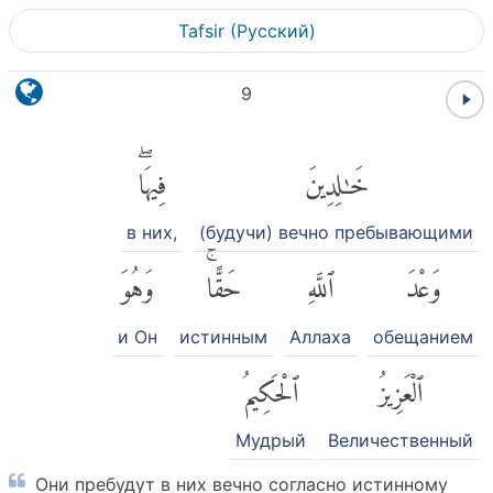
Tafsir (Pусский)
9
خَٰلِدِينَ
فِيهَاۖ
в них,
(будучи) вечно пребывающими
وَعْدَ
ٱللَّهِ
حَقًّاۚ
وَهُوَ
и Он
истинным
Аллаха
обещанием
ٱلْعَزِيزُ
ٱلْحَكِيمُ
Мудрый
Величественный
Они пребудут в них вечно согласно истинному