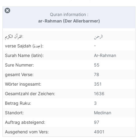
Quran information :
ar-Rahman (Der Allerbarmer)
الرحمن
القرآن الكريم:
سجدة
-
verse Sajdah (
):
Surah Name (latin):
Ar-Rahman
Sure Nummer:
55
gesamt Verse:
78
Wörter insgesamt:
351
Gesamtzahl der Zeichen:
1636
Betrag Ruku:
3
Standort:
Medinan
Auftrag absteigend:
97
Ausgehend vom Vers:
4901