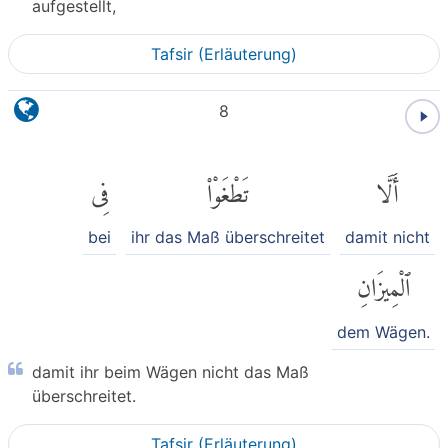
aufgestellt,
Tafsir (Erläuterung)
8
أَلَّا
تَطْغَوْا۟
فِى
bei
ihr das Maß überschreitet
damit nicht
ٱلْمِيزَانِ
dem Wägen.
damit ihr beim Wägen nicht das Maß
überschreitet.
Tafsir (Erläuterung)