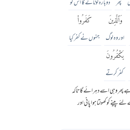
ی
پھر
دوبارہ لوٹائے گا اس کو
وَٱلَّذِينَ
كَفَرُوا۟
اور وہ لوگ
جنہوں نے کفر کیا
يَكْفُرُونَ
کفر کرتے
 ہے پھر وہی اسے دہرائے گا تاکہ
پینے کو کھولتا ہوا پانی اور