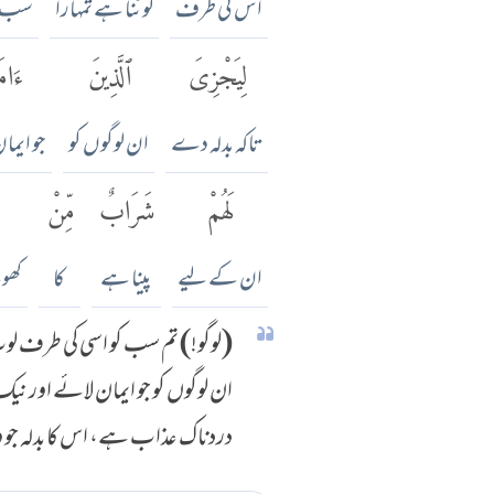
اس کی طرف
لوٹنا ہے تمہارا
سب ک
لِيَجْزِىَ
ٱلَّذِينَ
ءَامَ
تاکہ بدلہ دے
ان لوگوں کو
جو ایما
لَهُمْ
شَرَابٌ
مِّنْ
ان کے لیے
پینا ہے
کا
کھو
(لوگو!) تم سب کو اسی کی طرف لوٹ 
ان لوگوں کو جو ایمان لائے اور نی
دردناک عذاب ہے، اس کا بدلہ جو و