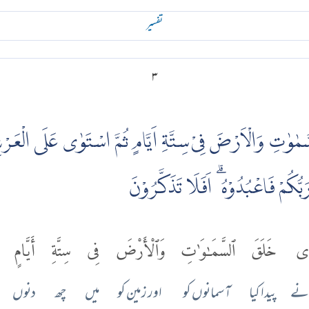
تفسير
۳
لسَّمٰوٰتِ وَالْاَرْضَ فِىْ سِتَّةِ اَيَّامٍ ثُمَّ اسْتَوٰى عَلَى الْعَرْش
ُ رَبُّكُمْ فَاعْبُدُوْهُ ۗ اَفَلَا تَذَكَّرُوْنَ
ذِى
خَلَقَ
ٱلسَّمَٰوَٰتِ
وَٱلْأَرْضَ
فِى
سِتَّةِ
أَيَّامٍ
نے
پیدا کیا
آسمانوں کو
اور زمین کو
میں
چھ
دنوں