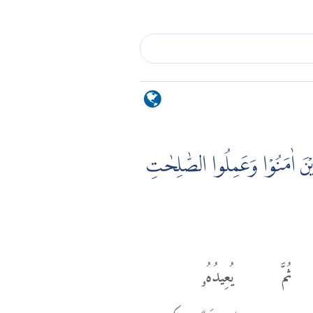
َذِيْنَ اٰمَنُوْا وَعَمِلُوا الصّٰلِحٰتِ
ثُمَّ
يُعِيدُهُۥ