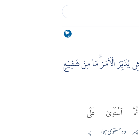
ِ يُدَبِّرُ الْاَمْرَۗ مَا مِنْ شَفِيْعٍ
ثُمَّ
ٱسْتَوَىٰ
عَلَى
پھر
وہ مستوی ہوا
پر