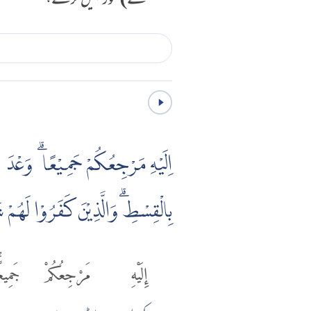
لئے) غور نہیں کرتے،
اِلَيْهِ مَرْجِعُكُمْ جَمِيْعًا ۗ وَعْدَ ال
بِالْقِسْطِۗ وَالَّذِيْنَ كَفَرُوْا لَهُمْ
إِلَيْهِ
مَرْجِعُكُمْ
جَمِيعً