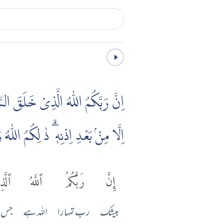
اِنَّ رَبَّكُمُ اللّٰهُ الَّذِىْ خَلَقَ ا
اِلَّا مِنْۢ بَعْدِ اِذْنِهٖ ۗ ذٰ لِكُمُ اللّٰه
إِنَّ
رَبَّكُمُ
ٱللَّهُ
ٱلَّ
بیشک
رب تمہارا
اللہ ہے
جس 