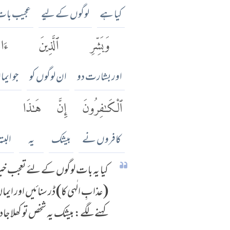
کیا ہے
لوگوں کے لیے
عجیب با
وَبَشِّرِ
ٱلَّذِينَ
ءَامَ
اور بشارت دو
ان لوگوں کو
جو ایم
ٱلْكَٰفِرُونَ
إِنَّ
هَٰذَا
ل
کافروں نے
بیشک
یہ
البت
کیا یہ بات لوگوں کے لئے تعجب خی
(عذابِ الٰہی کا) ڈر سنائیں اور ایم
کہنے لگے: بیشک یہ شخص تو کھلا جا