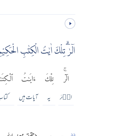
الٓرٰۗ تِلْكَ اٰيٰتُ الْكِتٰبِ الْحَكِيْمِ
الٓرۚ
تِلْكَ
ءَايَٰتُ
ٱلْكِتَ
الۗرٰ
یہ
آیات ہیں
کتا