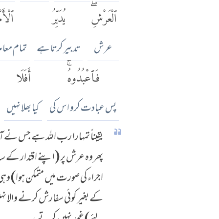
ٱلْعَرْشِۖ
يُدَبِّرُ
ٱلْأَمْ
عرش
تدبیر کرتا ہے
تمام معام
فَٱعْبُدُوهُۚ
أَفَلَا
پس عبادت کرو اس کی
کیا بھلا نہیں
یقیناً تمہارا رب اللہ ہے جس نے آسم
پھر وہ عرش پر (اپنے اقتدار کے سات
اجراء کی صورت میں متمکن ہوا) وہ
کے بغیر کوئی سفارش کرنے والا نہ