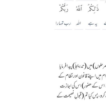
ذَٰلِكُمُ
ٱللَّهُ
رَبُّكُمْ
ے
یہ ہے
اللہ
رب تمہارا
حلوں) میں (تدریجاً) پیدا فرمایا
جرام میں اپنے قانون اور نظام کے
 ہے۔ اس کے حضور) اس کی اجازت
کرو، پس کیا تم (قبولِ نصیحت کے