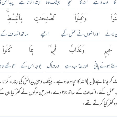
ا
وعدہ ہے
اللہ کا
سچا
بیشک وہ
ابتدا کرتا ہے
پیدائش ک
نُوا۟
وَعَمِلُوا۟
ٱلصَّٰلِحَٰتِ
بِٱلْقِسْطِۚ
ن لائے
اور انہوں نے عمل کیے
اچھے
ساتھ انصاف کے
حَمِيمٍ
وَعَذَابٌ
أَلِيمٌۢ
بِمَا
كَانُوا۟
لتے ہوئے پانی
اور عذاب ہے
دردناک
بوجہ اس کے
جو تھے وہ
کر جانا ہے (یہ) اللہ کا سچا وعدہ ہے۔ بیشک وہی پیدائش کی ابتداء کرتا
ک عمل کئے، انصاف کے ساتھ جزا دے، اور جن لوگوں نے کفر کیا ان کے لئے 
ہ کفر کیا کرتے تھے،