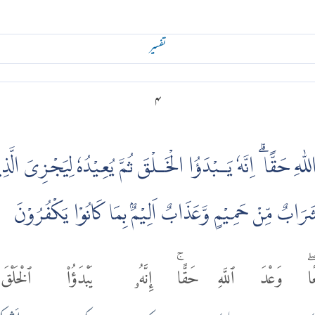
تفسير
۴
لّٰهِ حَقًّا ۗ اِنَّهٗ يَـبْدَؤُا الْخَـلْقَ ثُمَّ يُعِيْدُهٗ لِيَجْزِىَ الّ
 شَرَابٌ مِّنْ حَمِيْمٍ وَّعَذَابٌ اَلِيْمٌۢ بِمَا كَانُوْا يَكْفُرُوْنَ
اۖ
وَعْدَ
ٱللَّهِ
حَقًّاۚ
إِنَّهُۥ
يَبْدَؤُا۟
ٱلْخَلْقَ