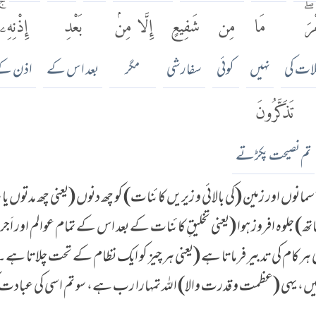
رَۖ
مَا
مِن
شَفِيعٍ
إِلَّا مِنۢ
بَعْدِ
إِذْنِهِۦۚ
لات کی
نہیں
کوئی
سفارشی
مگر
بعد اس کے
اذن ک
تَذَكَّرُونَ
تم نصیحت پکڑتے
انوں اور زمین (کی بالائی و زیریں کائنات) کو چھ دنوں (یعنی چھ مدتوں یا مر
ھ) جلوہ افروز ہوا (یعنی تخلیقِ کائنات کے بعد اس کے تمام عوالم اور اَ
ی ہر کام کی تدبیر فرماتا ہے (یعنی ہر چیز کو ایک نظام کے تحت چلاتا
یں، یہی (عظمت و قدرت والا) اللہ تمہارا رب ہے، سو تم اسی کی عبادت 