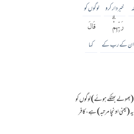
ہ
خبردار کرو
لوگوں کو
رَبِّهِمْۗ
قَالَ
ان کے رب کے
کہا
 (بھولے بھٹکے ہوئے) لوگوں کو
ہ (یعنی اونچا مرتبہ) ہے، کافر