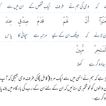
ت
کہ
وحی کی ہم نے
طرف
ایک شخص کے
ان میں سے
ک
نُوٓا۟
أَنَّ
لَهُمْ
قَدَمَ
صِدْقٍ
عِندَ
ان لائے
کہ
بیشک ان کے لیے
مرتبہ ہے
سچائی کا
پاس
َسَٰحِرٌ
مُّبِينٌ
ہ جادوگر ہے
کھلا
ز ہے کہ ہم نے انہی میں سے ایک مردِ (کامل) کی طرف وحی بھیجی کہ آپ
ان والوں کو خوشخبری سنائیں کہ ان کے لئے ان کے رب کی بارگاہ میں بلند پای
دوگر ہے،