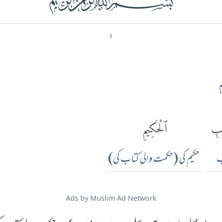
۱
ٰبِ
ٱلْحَكِيمِ
ب
حکیم کی (حکمت والی کتاب کی)
Ads by Muslim Ad Network