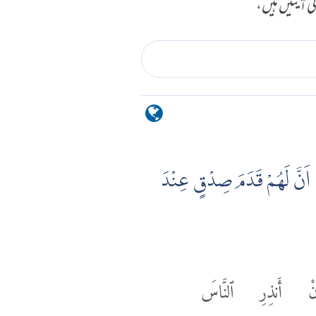
ی آیتیں ہیں،
ْۤا اَنَّ لَهُمْ قَدَمَ صِدْقٍ عِنْدَ
نْ
أَنذِرِ
ٱلنَّاسَ