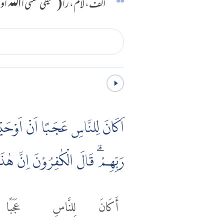
الف، لام، را (حقیقی معنی اﷲ اور 
اَكَانَ لِلنَّاسِ عَجَبًا اَنْ اَوْحَيْنَا
رَبِّهِمْ ۗ قَالَ الْكٰفِرُوْنَ اِنَّ هٰذَ
أَكَانَ
لِلنَّاسِ
عَجَبًا