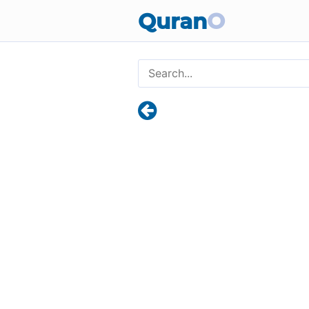
Quran
O