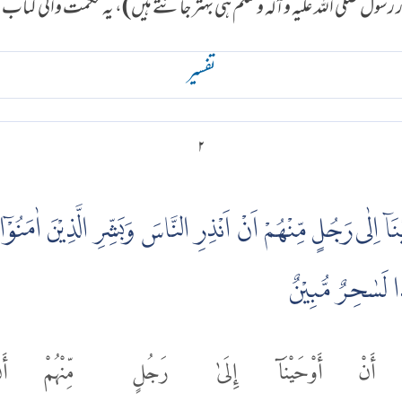
رسول صلی اللہ علیہ وآلہ وسلم ہی بہتر جانتے ہیں)، یہ حکمت والی کتاب ک
تفسير
۲
ۤ اِلٰى رَجُلٍ مِّنْهُمْ اَنْ اَنْذِرِ النَّاسَ وَبَشِّرِ الَّذِيْنَ اٰمَنُو
ا لَسٰحِرٌ مُّبِيْنٌ
أَنْ
أَوْحَيْنَآ
إِلَىٰ
رَجُلٍ
مِّنْهُمْ
أَ