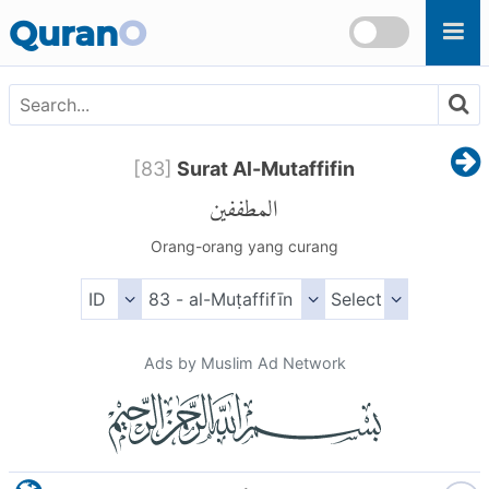
Skip to main content
Quran
O
[
83
]
Surat Al-Mutaffifin
المطففين
Orang-orang yang curang
Ads by Muslim Ad Network