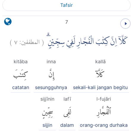
Tafsir
7
)
٧
المطففين:
(
كَلَّآ اِنَّ كِتٰبَ الْفُجَّارِ لَفِيْ سِجِّيْنٍۗ
kitāba
inna
kallā
كَلَّآ
إِنَّ
كِتَٰبَ
catatan
sesungguhnya
sekali-kali jangan begitu
sijjīnin
lafī
l-fujāri
ٱلْفُجَّارِ
لَفِى
سِجِّينٍ
sijjin
dalam
orang-orang durhaka