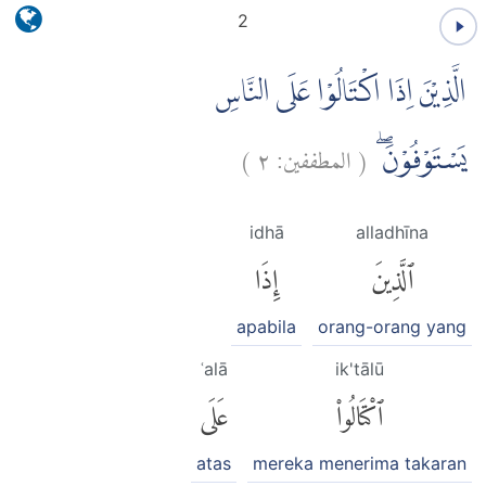
2
الَّذِيْنَ اِذَا اكْتَالُوْا عَلَى النَّاسِ
)
٢
المطففين:
(
يَسْتَوْفُوْنَۖ
idhā
alladhīna
ٱلَّذِينَ
إِذَا
apabila
orang-orang yang
ʿalā
ik'tālū
ٱكْتَالُوا۟
عَلَى
atas
mereka menerima takaran