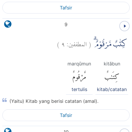
Tafsir
9
)
٩
المطففين:
(
كِتٰبٌ مَّرْقُوْمٌۗ
marqūmun
kitābun
كِتَٰبٌ
مَّرْقُومٌ
tertulis
kitab/catatan
(Yaitu) Kitab yang berisi catatan (amal).
Tafsir