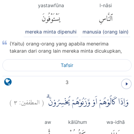
yastawfūna
l-nāsi
ٱلنَّاسِ
يَسْتَوْفُونَ
mereka minta dipenuhi
manusia (orang lain)
(Yaitu) orang-orang yang apabila menerima
takaran dari orang lain mereka minta dicukupkan,
Tafsir
3
)
٣
المطففين:
(
وَاِذَا كَالُوْهُمْ اَوْ وَّزَنُوْهُمْ يُخْسِرُوْنَۗ
aw
kālūhum
wa-idhā
وَإِذَا
كَالُوهُمْ
أَو