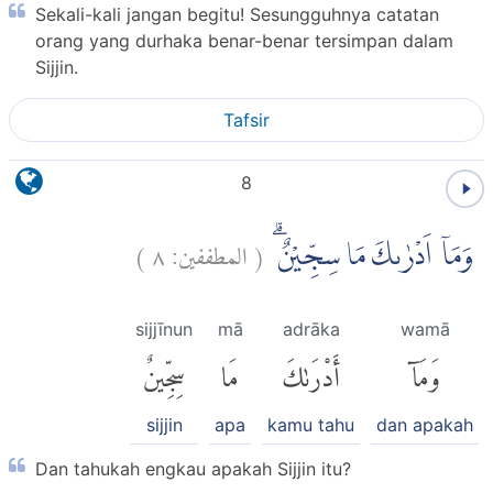
Sekali-kali jangan begitu! Sesungguhnya catatan
orang yang durhaka benar-benar tersimpan dalam
Sijjin.
Tafsir
8
)
٨
المطففين:
(
وَمَآ اَدْرٰىكَ مَا سِجِّيْنٌۗ
sijjīnun
mā
adrāka
wamā
وَمَآ
أَدْرَىٰكَ
مَا
سِجِّينٌ
sijjin
apa
kamu tahu
dan apakah
Dan tahukah engkau apakah Sijjin itu?