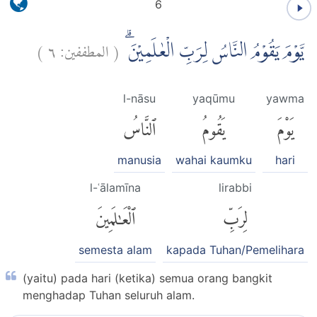
6
)
٦
المطففين:
(
يَّوْمَ يَقُوْمُ النَّاسُ لِرَبِّ الْعٰلَمِيْنَۗ
l-nāsu
yaqūmu
yawma
يَوْمَ
يَقُومُ
ٱلنَّاسُ
manusia
wahai kaumku
hari
l-ʿālamīna
lirabbi
لِرَبِّ
ٱلْعَٰلَمِينَ
semesta alam
kapada Tuhan/Pemelihara
(yaitu) pada hari (ketika) semua orang bangkit
menghadap Tuhan seluruh alam.