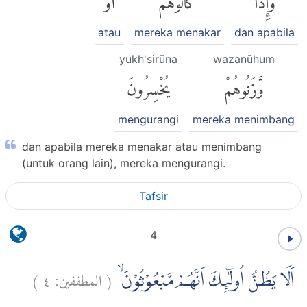
atau
mereka menakar
dan apabila
yukh'sirūna
wazanūhum
وَّزَنُوهُمْ
يُخْسِرُونَ
mengurangi
mereka menimbang
dan apabila mereka menakar atau menimbang
(untuk orang lain), mereka mengurangi.
Tafsir
4
)
٤
المطففين:
(
اَلَا يَظُنُّ اُولٰۤىِٕكَ اَنَّهُمْ مَّبْعُوْثُوْنَۙ