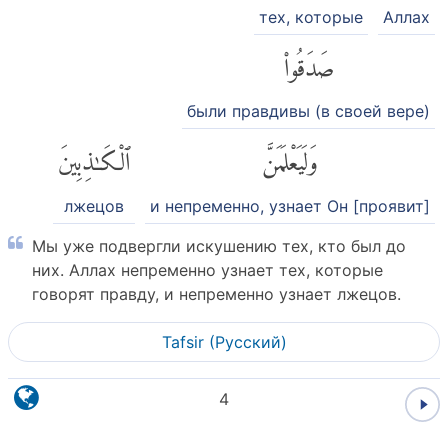
тех, которые
Аллах
صَدَقُوا۟
были правдивы (в своей вере)
وَلَيَعْلَمَنَّ
ٱلْكَٰذِبِينَ
лжецов
и непременно, узнает Он [проявит]
Мы уже подвергли искушению тех, кто был до
них. Аллах непременно узнает тех, которые
говорят правду, и непременно узнает лжецов.
Tafsir (Pусский)
4