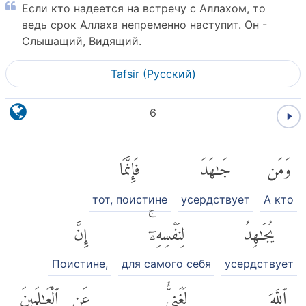
Если кто надеется на встречу с Аллахом, то
ведь срок Аллаха непременно наступит. Он -
Слышащий, Видящий.
Tafsir (Pусский)
6
وَمَن
جَٰهَدَ
فَإِنَّمَا
тот, поистине
усердствует
А кто
يُجَٰهِدُ
لِنَفْسِهِۦٓۚ
إِنَّ
Поистине,
для самого себя
усердствует
ٱللَّهَ
لَغَنِىٌّ
عَنِ
ٱلْعَٰلَمِينَ