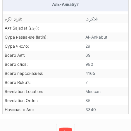
Аль-Анкабут
العنكبوت
القرآن الكريم:
سجدة
-
Аят Sajadat (
):
Сура название (latin):
Al-'Ankabut
Сура число:
29
Всего Аят:
69
Всего слов:
980
Всего персонажей:
4165
Всего Rukūʿs:
7
Revelation Location:
Meccan
Revelation Order:
85
Начиная с Аят:
3340