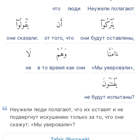
что
люди
Неужели полагают
يُتْرَكُوٓا۟
أَن
يَقُولُوٓا۟
они сказали:
от того, что
они будут оставлены,
ءَامَنَّا
وَهُمْ
لَا
не
в то время как они
«Мы уверовали»,
يُفْتَنُونَ
не будут испытаны?
Неужели люди полагают, что их оставят и не
подвергнут искушению только за то, что они
скажут: «Мы уверовали»?
Tafsir (Pусский)