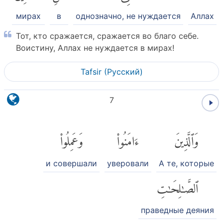
мирах
в
однозначно, не нуждается
Аллах
Тот, кто сражается, сражается во благо себе.
Воистину, Аллах не нуждается в мирах!
Tafsir (Pусский)
7
وَٱلَّذِينَ
ءَامَنُوا۟
وَعَمِلُوا۟
и совершали
уверовали
А те, которые
ٱلصَّٰلِحَٰتِ
праведные деяния