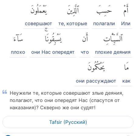
أَمْ
حَسِبَ
ٱلَّذِينَ
يَعْمَلُونَ
совершают
те, которые
полагали
Или
ٱلسَّيِّـَٔاتِ
أَن
يَسْبِقُونَاۚ
سَآءَ
плохо
они Нас опередят
что
плохие деяния
مَا
يَحْكُمُونَ
они рассуждают
как
Неужели те, которые совершают злые деяния,
полагают, что они опередят Нас (спасутся от
наказания)? Скверно же они судят!
Tafsir (Pусский)