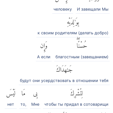
человеку
И завещали Мы
بِوَٰلِدَيْهِ
к своим родителям (делать добро)
حُسْنًاۖ
وَإِن
А если
благостным (завещанием)
جَٰهَدَاكَ
будут они усердствовать в отношении тебя
لِتُشْرِكَ
بِى
مَا
لَيْسَ
нет
то,
Мне
чтобы ты придал в сотоварищи