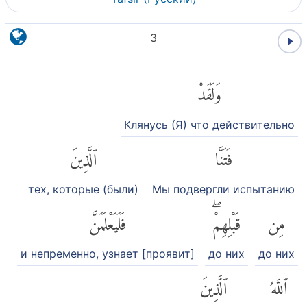
3
وَلَقَدْ
Клянусь (Я) что действительно
فَتَنَّا
ٱلَّذِينَ
тех, которые (были)
Мы подвергли испытанию
مِن
قَبْلِهِمْۖ
فَلَيَعْلَمَنَّ
и непременно, узнает [проявит]
до них
до них
ٱللَّهُ
ٱلَّذِينَ