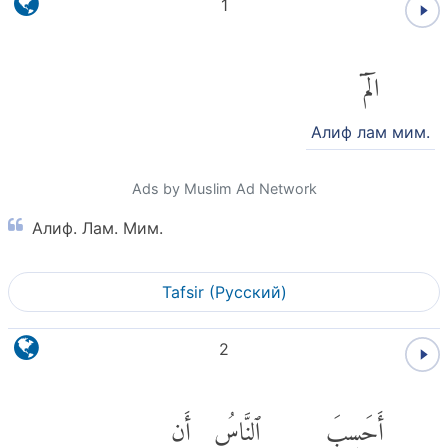
1
الٓمٓ
Алиф лам мим.
Ads by Muslim Ad Network
Алиф. Лам. Мим.
Tafsir (Pусский)
2
أَحَسِبَ
ٱلنَّاسُ
أَن