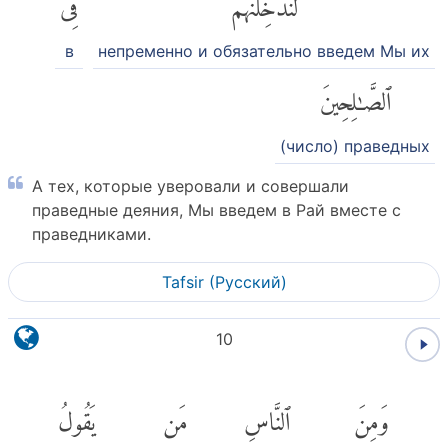
لَنُدْخِلَنَّهُمْ
فِى
в
непременно и обязательно введем Мы их
ٱلصَّٰلِحِينَ
(число) праведных
А тех, которые уверовали и совершали
праведные деяния, Мы введем в Рай вместе с
праведниками.
Tafsir (Pусский)
10
وَمِنَ
ٱلنَّاسِ
مَن
يَقُولُ