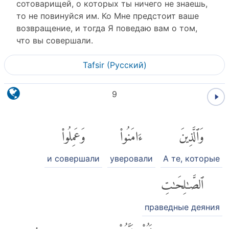
сотоварищей, о которых ты ничего не знаешь,
то не повинуйся им. Ко Мне предстоит ваше
возвращение, и тогда Я поведаю вам о том,
что вы совершали.
Tafsir (Pусский)
9
وَٱلَّذِينَ
ءَامَنُوا۟
وَعَمِلُوا۟
и совершали
уверовали
А те, которые
ٱلصَّٰلِحَٰتِ
праведные деяния