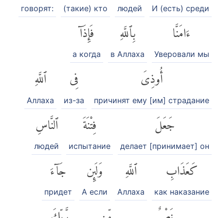
говорят:
(такие) кто
людей
И (есть) среди
ءَامَنَّا
بِٱللَّهِ
فَإِذَآ
а когда
в Аллаха
Уверовали мы
أُوذِىَ
فِى
ٱللَّهِ
Аллаха
из-за
причинят ему [им] страдание
جَعَلَ
فِتْنَةَ
ٱلنَّاسِ
людей
испытание
делает [принимает] он
كَعَذَابِ
ٱللَّهِ
وَلَئِن
جَآءَ
придет
А если
Аллаха
как наказание
نَصْرٌ
مِّن
رَّبِّكَ