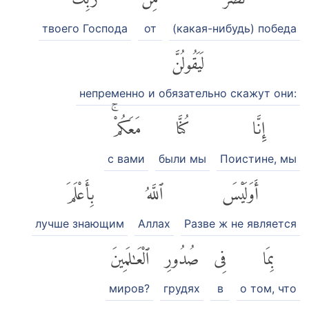
твоего Господа
от
(какая-нибудь) победа
لَيَقُولُنَّ
непременно и обязательно скажут они:
إِنَّا
كُنَّا
مَعَكُمْۚ
с вами
были мы
Поистине, мы
أَوَلَيْسَ
ٱللَّهُ
بِأَعْلَمَ
лучше знающим
Аллах
Разве ж не является
بِمَا
فِى
صُدُورِ
ٱلْعَٰلَمِينَ
миров?
грудях
в
о том, что