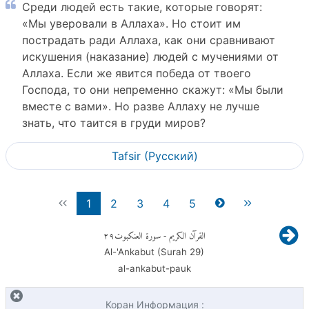
Среди людей есть такие, которые говорят:
«Мы уверовали в Аллаха». Но стоит им
пострадать ради Аллаха, как они сравнивают
искушения (наказание) людей с мучениями от
Аллаха. Если же явится победа от твоего
Господа, то они непременно скажут: «Мы были
вместе с вами». Но разве Аллаху не лучше
знать, что таится в груди миров?
Tafsir (Pусский)
1
2
3
4
5
٢٩
- سورة العنكبوت
القرآن الكريم
Al-'Ankabut (Surah
29
)
al-ankabut-pauk
Коран Информация :