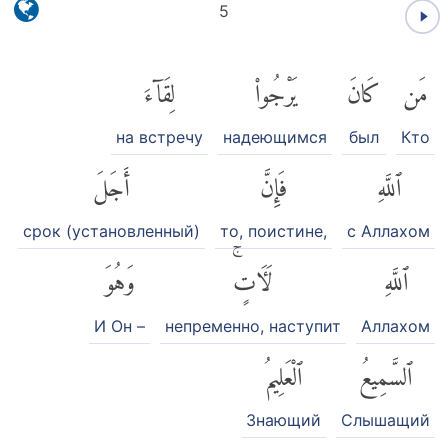
5
مَن
كَانَ
يَرْجُوا۟
لِقَآءَ
на встречу
надеющимся
был
Кто
ٱللَّهِ
فَإِنَّ
أَجَلَ
срок (установленный)
то, поистине,
с Аллахом
ٱللَّهِ
لَءَاتٍۚ
وَهُوَ
И Он –
непременно, наступит
Аллахом
ٱلسَّمِيعُ
ٱلْعَلِيمُ
Знающий
Слышащий