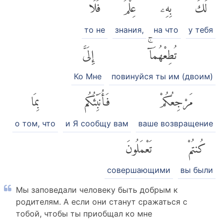
لَكَ
بِهِۦ
عِلْمٌ
فَلَا
то не
знания,
на что
у тебя
تُطِعْهُمَآۚ
إِلَىَّ
Ко Мне
повинуйся ты им (двоим)
مَرْجِعُكُمْ
فَأُنَبِّئُكُم
بِمَا
о том, что
и Я сообщу вам
ваше возвращение
كُنتُمْ
تَعْمَلُونَ
совершающими
вы были
Мы заповедали человеку быть добрым к
родителям. А если они станут сражаться с
тобой, чтобы ты приобщал ко мне