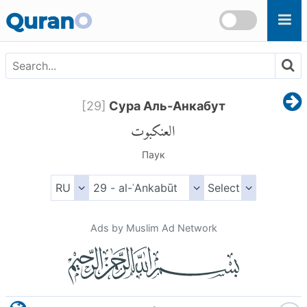
Skip to main content
Quran
O
[
29
]
Сура Аль-Анкабут
العنكبوت
Паук
Ads by Muslim Ad Network